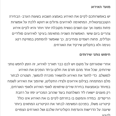
מועד האירוע
יש באפשרותכם לקיים את האירוע באמצע השבוע בשעות הערב- הבחירה
הקונבנציונאלית, המתאימה לאירועים גדולים או דווקא ללכת על אפשרות
פחות נפוצה אך עם השנים נעשית מקובלת יותר ויותר והיא לקיים אירוע
צהריים ביום שישי. האפשרות השנייה מתאימה בעיקר לאירועים סולידיים
וקלילים, פחות רשמיים ומחייבים, כך שאפשר להסתפק במוזיקת רקע
נעימה ולא בתקליטן שירקיד את האורחים.
חיפוש נותני שירותים
אחרי שסגרתם על מקום ויש לכם כבר תאריך לאירוע, זה הזמן לחפש נותני
שירותים, שכל אחד מהם תורם את חלקו וביחד הופכים את האירוע
למושלם. כדי לתעד את האירוע ולהשאיר מזכרת להמשך, תצטרכו לבחור
מלם המתמחה בצילום אירועים ולצידו התקליטן, שיהפוך את האירוע לשמח
במיוחד ובאמצעות בחירת שירים שיתאימו לאופי האירוע ולאופי האורחים,
רק מעטים יישארו ליד השולחנות בעוד שהרוב המכריע יפזז על רחבת
הריקודים. במידה והמקום בו בחרתם לקיים בו את האירוע אינו כולל
קייטרינג משלו, בפניכם המשימה לבחור את הקייטרינג המתאים ביותר
שיענה על הדרישות והעדפות הקולינריות שלכם ושל האורחים הצפויים
להגיע.