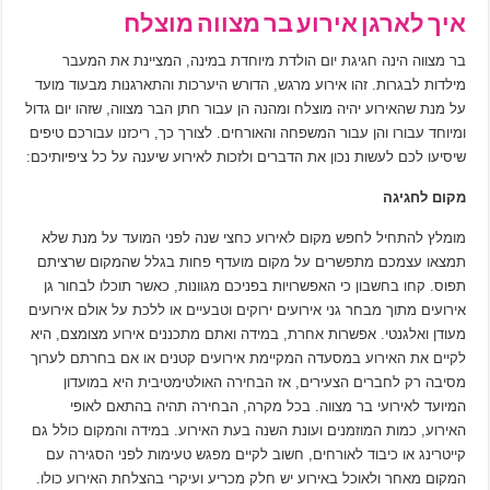
איך לארגן אירוע בר מצווה מוצלח
בר מצווה הינה חגיגת יום הולדת מיוחדת במינה, המציינת את המעבר
מילדות לבגרות. זהו אירוע מרגש, הדורש היערכות והתארגנות מבעוד מועד
על מנת שהאירוע יהיה מוצלח ומהנה הן עבור חתן הבר מצווה, שזהו יום גדול
ומיוחד עבורו והן עבור המשפחה והאורחים. לצורך כך, ריכזנו עבורכם טיפים
שיסיעו לכם לעשות נכון את הדברים ולזכות לאירוע שיענה על כל ציפיותיכם:
מקום לחגיגה
מומלץ להתחיל לחפש מקום לאירוע כחצי שנה לפני המועד על מנת שלא
תמצאו עצמכם מתפשרים על מקום מועדף פחות בגלל שהמקום שרציתם
תפוס. קחו בחשבון כי האפשרויות בפניכם מגוונות, כאשר תוכלו לבחור גן
אירועים מתוך מבחר גני אירועים ירוקים וטבעיים או ללכת על אולם אירועים
מעודן ואלגנטי. אפשרות אחרת, במידה ואתם מתכננים אירוע מצומצם, היא
לקיים את האירוע במסעדה המקיימת אירועים קטנים או אם בחרתם לערוך
מסיבה רק לחברים הצעירים, אז הבחירה האולטימטיבית היא במועדון
המיועד לאירועי בר מצווה. בכל מקרה, הבחירה תהיה בהתאם לאופי
האירוע, כמות המוזמנים ועונת השנה בעת האירוע. במידה והמקום כולל גם
קייטרינג או כיבוד לאורחים, חשוב לקיים מפגש טעימות לפני הסגירה עם
המקום מאחר ולאוכל באירוע יש חלק מכריע ועיקרי בהצלחת האירוע כולו.