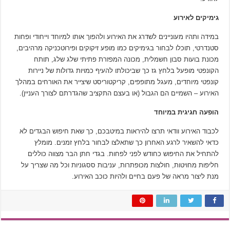
גימיקים לאירוע
במידה ותהיו מעוניינים לשדרג את האירוע ולהפוך אותו למיוחד וייחודי ופחות
סטנדרטי, תוכלו לבחור בגימיקים כמו מופע זיקוקים ופירוטכניקה מרהיבים,
מכונת בועות סבון חשמלית, מכונה המפזרת פתיתי שלג שלג, תותח
הקונפטי מופעל בלחץ גז כך שביכולתו להעיף כמויות גדולות של ניירות
קונפטי מיוחדים, מעגל מתופפים, קריקטוריסט שיצייר את האורחים במהלך
האירוע – השמיים הם הגבול (או בעצם התקציב שהגדרתם לצורך העניין).
הופעה חגיגית במיוחד
לכבוד האירוע וודאי תרצו להיראות במיטבכם, כך שאת חיפוש הבגדים לא
כדאי להשאיר לרגע האחרון כך שתאלצו לבחור בלחץ זמנים. מומלץ
להתחיל את החיפוש כחודש לפני לפחות. בגדי חתן הבר מצווה כוללים
חליפות מחויטות, חולצות מכופתרות, עניבות ססגוניות וכל מה שצריך על
מנת ליצור מראה של פעם בחיים ולהיות כוכב האירוע.