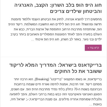
חוג היפ הופ בלב השרון: הקצב, האנרגיה
והביטחון שילדים צריכים
מחפשים דרך להוציא אנרגיה, לחזק את הביטחון העצמי וללמוד מיומנות
חדשה ומרגשת? חוג היפ הופ לילדים הוא התשובה המושלמת. ריקוד ההיפ
הופ, שהתפתח מתרבות הרחוב התוססת של ארצות הברית, כבש את
העולם בסערה והפך לאחד הסגנונות הפופולריים והאהובים ביותר בקרב
ילדים ובני נוער. באזור לב השרון, חוג היפ הופ איכותי …
קרא עוד »
ברייקדאנס בישראל: המדריך המלא לריקוד
ששובר את כל החוקים
ברייקדאנס, או בשמו המקצועי "ברייקינג" (Breaking), הוא הרבה יותר
מסתם ריקוד. זוהי תרבות, אמנות לחימה ואורח חיים שצמח ברחובות
הברונקס בשנות ה-70 כחלק בלתי נפרד מתרבות ההיפ הופ. עם השנים,
הסגנון האנרגטי והאקרובטי הזה כבש במות ברחבי העולם, והפך לתופעה
גלובלית שסוחפת אחריה מיליונים. גם סצנת הברייקדאンス ישראל חיה,
בועטת …