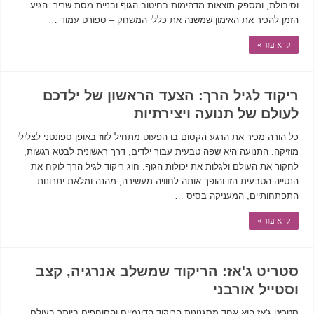
וסיבולת, ומספק תוצאות מדהימות בחיטוב הגוף ובניית מסת שריר. הגיע
הזמן להכיר את האימון שמשנה את כללי המשחק – ספורט עמוד …
קרא עוד »
ריקוד לגיל הרך: הצעד הראשון של ילדכם
לעולם של תנועה ויצירתיות
כל הורה מכיר את הרגע הקסום בו הפעוט מתחיל לזוז באופן ספונטני לצלילי
מוזיקה. התנועה היא שפה טבעית עבור ילדים, דרך ראשונית לבטא רגשות,
לחקור את העולם ולגלות את יכולות הגוף. חוג ריקוד לגיל הרך לוקח את
הנטייה הטבעית הזו והופך אותה לחוויה מעשירה, מהנה ומלאת יתרונות
התפתחותיים, המעניקה בסיס …
קרא עוד »
סטריט ג'אז: הריקוד שמשלב אנרגיה, קצב
וסטייל אורבני
סטריט ג'אז הוא אחד מסגנונות הריקוד הדינמיים והסוחפים ביותר בעולם