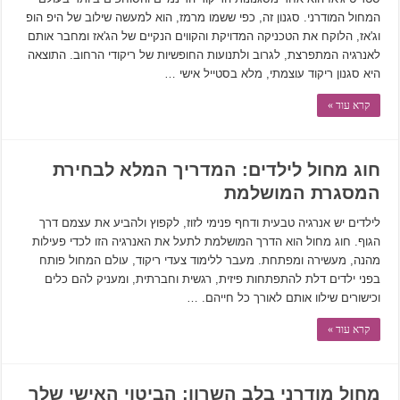
המחול המודרני. סגנון זה, כפי ששמו מרמז, הוא למעשה שילוב של היפ הופ
וג'אז, הלוקח את הטכניקה המדויקת והקווים הנקיים של הג'אז ומחבר אותם
לאנרגיה המתפרצת, לגרוב ולתנועות החופשיות של ריקודי הרחוב. התוצאה
היא סגנון ריקוד עוצמתי, מלא בסטייל אישי …
קרא עוד »
חוג מחול לילדים: המדריך המלא לבחירת
המסגרת המושלמת
לילדים יש אנרגיה טבעית ודחף פנימי לזוז, לקפוץ ולהביע את עצמם דרך
הגוף. חוג מחול הוא הדרך המושלמת לתעל את האנרגיה הזו לכדי פעילות
מהנה, מעשירה ומפתחת. מעבר ללימוד צעדי ריקוד, עולם המחול פותח
בפני ילדים דלת להתפתחות פיזית, רגשית וחברתית, ומעניק להם כלים
וכישורים שילוו אותם לאורך כל חייהם. …
קרא עוד »
מחול מודרני בלב השרון: הביטוי האישי שלך