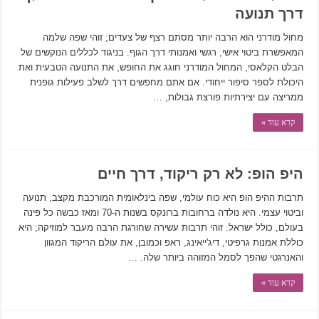
דרך תנועה
מחול מודרני הוא הרבה יותר מסתם רצף של צעדים; זוהי שפה שלמה
המאפשרת ביטוי אישי, רגשי ואמנותי דרך הגוף. בניגוד לכללים הנוקשים של
הבלט הקלאסי, המחול המודרני חוגג את החופש, את התנועה הטבעית ואת
היכולת לספר סיפור ייחודי. אם אתם מחפשים דרך לשלב פעילות גופנית
ממריצה עם יצירתיות פורצת גבולות, …
קרא עוד »
היפ הופ: לא רק ריקוד, דרך חיים
תרבות ההיפ הופ היא כוח עולמי, שפה בינלאומית המורכבת מקצב, תנועה
וביטוי עצמי. היא נולדה ברחובות ברונקס בשנות ה-70 ומאז כבשה כל פינה
בעולם, כולל ישראל. זוהי תרבות עשירה שחורגת הרבה מעבר למוזיקה; היא
כוללת אמנות גרפיטי, דיג'ייאינג, ראפ וכמובן, את עולם הריקוד המגוון
והאנרגטי שהפך לסמל המזוהה ביותר שלה. …
קרא עוד »