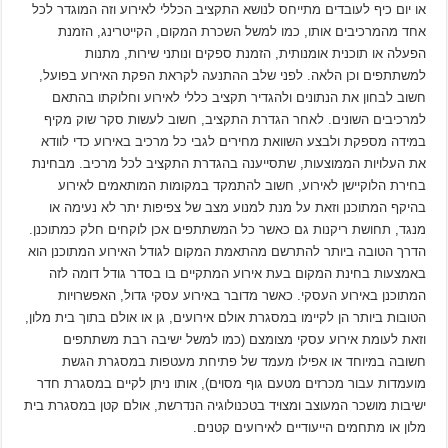
או יום כיף לעובדים מתייחס לנושא התקציב הכללי לאירוע וזה המוגדר לכל
אחד מהמרכיבים אותו, כמו למשל השכרת המקום, הקייטרינג, הזמנת
הפעלה או תוכנית אומנותית, הזמנת ספקים ונותני שירות, מתנות
למשתתפים וכן הלאה. לפני שלב ההתנעה לקראת הפקת האירוע בפועל,
חשוב לבחון את הנתונים ולהגדיר תקציב כללי לאירוע וחלוקתו בהתאם
למרכיבים השונים. לאחר הגדרת התקציב, חשוב לעשות סקר שוק מקיף
במידה מספקת ולבצע השוואת מחירים לגבי כל מרכיב באירוע כדי לוודא
את העלויות הממוצעות, שתסייענה בהגדרת התקציב לכל מרכיב. מבחינת
בחירת הלוקיישן לאירוע, חשוב להתמקד במקומות המותאמים לאירוע
בהיקף המתוכנן וזאת על מנת למנוע מצב של צפיפות יתר לא נעימה או
מנגד, תחושת ריקנות גם כאשר כל המשתתפים אכן לוקחים חלק כמתוכנן.
הדרך הטובה ביותר להתרשם מהתאמת המקום לגודל האירוע המתוכנן הוא
באמצעות בחינת המקום בעת אירוע המתקיים בו בסדר גודל דומה לזה
המתוכנן באירוע העסקי. כאשר מדובר באירוע עסקי גדול, האפשרויות
הטובות ביותר הן לקיימו במסגרת אולם אירועים, גן או אולם בתוך בית מלון,
וזאת לעומת אירוע עסקי מצומצם (כמו למשל ישיבה רבת משתתפים
חשובה במיוחד או אפילו מעמד של פתיחת מעטפות במסגרת הגשת
מועמדות עבור מכרזים מטעם גוף מסוים), אותו ניתן לקיים במסגרת חדר
ישיבות מושכר המעוצב ומצויד בטכנולוגיה הנדרשת, אולם קטן במסגרת בית
מלון או מתחמים הייעודיים לאירועים קטנים.