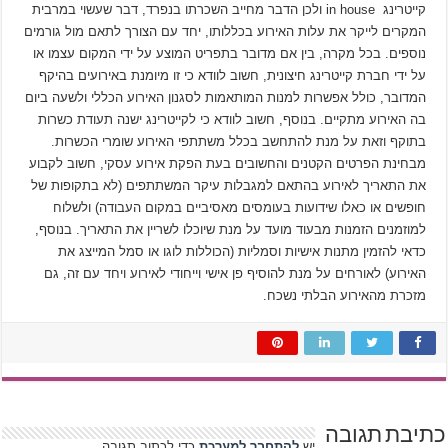
קייטרינג in house ולכן הדבר מחייב השכרתו בנפרד, דבר שעשוי במרבית
המקרים לייקר את עלות האירוע בכללותו, יחד עם הצורך לתאם מול גורמים
נוספים. בכל מקרה, בין אם מדובר בתפריט המוצע על ידי המקום עצמו או
על ידי חברת קייטרינג חיצונית, חשוב לוודא כי זו מיומנת באירועים בהיקף
המדובר, כולל אפשרות למנות המותאמות לסגנון האירוע הכללי ולשעה ביום
בה האירוע מתקיים. בנוסף, חשוב לוודא כי לקייטרינג ישנה תעודת כשרות
בתוקף וזאת על מנת להתחשב בכלל משתתפי האירוע שומרי הכשרות.
מבחינת הפרטים הקטנים והחשובים בעת הפקת אירוע עסקי, חשוב לקבוע
את התאריך לאירוע בהתאם למגבלות עיקר המשתתפים (לא בתקופות של
חופשים או כאלו שידועות בעומסים מאסיביים במקום העבודה)
ולשלוח
למוזמנים הזמנות מבעוד מועד על מנת שיוכלו לשריין את התאריך. בנוסף,
כדאי להזמין מתנות אישיות וסמליות (הכוללות לוגו או סמל המייצג את
האירוע) לאורחים על מנת להוסיף פן אישי וייחודי לאירוע ויחד עם זה, גם
מזכרת מהאירוע הבלתי נשכח.
כתיבת תגובה
יש
להתחבר למערכת
כדי לכתוב תגובה.