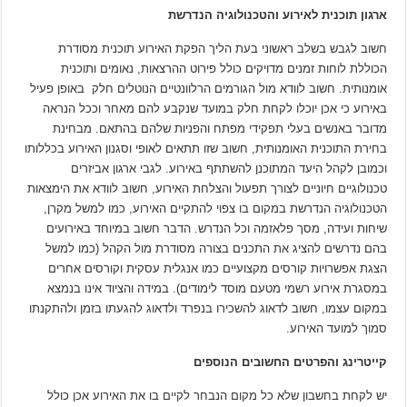
ארגון תוכנית לאירוע והטכנולוגיה הנדרשת
חשוב לגבש בשלב ראשוני בעת הליך הפקת האירוע תוכנית מסודרת
הכוללת לוחות זמנים מדויקים כולל פירוט ההרצאות, נאומים ותוכנית
אומנותית. חשוב לוודא מול הגורמים הרלוונטיים הנוטלים חלק באופן פעיל
באירוע כי אכן יוכלו לקחת חלק במועד שנקבע להם מאחר וככל הנראה
מדובר באנשים בעלי תפקידי מפתח והפניות שלהם בהתאם. מבחינת
בחירת התוכנית האומנותית, חשוב שזו תתאים לאופי וסגנון האירוע בכללותו
וכמובן לקהל היעד המתוכנן להשתתף באירוע. לגבי ארגון אביזרים
טכנולוגיים חיוניים לצורך תפעול והצלחת האירוע, חשוב לוודא את הימצאות
הטכנולוגיה הנדרשת במקום בו צפוי להתקיים האירוע, כמו למשל מקרן,
שיחות ועידה, מסך פלאזמה וכל הנדרש. הדבר חשוב במיוחד באירועים
בהם נדרשים להציג את התכנים בצורה מסודרת מול הקהל (כמו למשל
הצגת אפשרויות קורסים מקצועיים כמו אנגלית עסקית וקורסים אחרים
במסגרת אירוע רשמי מטעם מוסד לימודים). במידה והציוד אינו בנמצא
במקום עצמו, חשוב לדאוג להשכירו בנפרד ולדאוג להגעתו בזמן ולהתקנתו
סמוך למועד האירוע.
קייטרינג והפרטים החשובים הנוספים
יש לקחת בחשבון שלא כל מקום הנבחר לקיים בו את האירוע אכן כולל