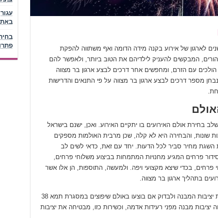
באתר
בחיר
פתרו
נים לארגון של אירוע בקנה מידה הדומה ואף משתווה להפקת
 ההורים, המבקשים להעניק לילדיהם את הטוב ביותר, ולאפשר להם
הולכים עם הזרם, ומחפשים אחר דרכים לבצע ארגון בר מצווה
בחן מספר דרכים לבצע ארגון בר מצווה על פי התנאים והדרישות
חת.
אולם
לב בחירת אולם האירועים בו יתקיים האירוע. ואכן, ישנם בישראל
ות שונות, והבחירה היא לא קלה, שכן מרבית האולמות מספקים
השגת מחיר סביר לכל הדעות. יחד עם זאת, כדאי לשים לב
סידור פרחים המגיע מחנויות המתמחות בביצוע משלוחי פרחים,
 פרחים, בכדי שיצא מקצועי ויפה. ולמעשה, התוספות, הן אלו אשר
ועים בתהליך ארגון בר מצווה.
טיפ נוסף בבחירת אולם אירועים, כדאי לבחון את יציבות המבנה ולבדוק אם בוצעו באולם שיפוצים במסגרת תמא 38
יא תכנית המבטיחה יציבות מבנה מפני רעידות אדמה, וכשירות כזו, מבטיחה את יציבות