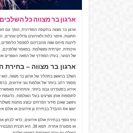
ארגון בר מצווה כל השלבים
ארגון בר מצווה בתקופה המודרנית, הופך עם הש
חתונות, איפור כלות ולאירועים גדולים אחרים.
ליהנות מיחס שווה מחבריהם לספסל הלימודים, 
איכותית, יוקרתית ומושלמת. במאמר שלפניכם, נ
של הנוער, בעידן המודרני של המאה העשרים וא
ארגון בר מצווה – בחירת ה
השלב בראשון בתהליך של ארגון בר מצווה, הוא ש
מספר רחב ביותר של אולמות וגני אירועים, ברמ
אירוע בסטנדרט גבוה ביותר, והתחרות מאפשרת 
לתוספות אותן מציעים בעלי האולמות, כדוגמת 
וחושב שאכן סידור הפרחים יבוצע מחנות משלוחי
יעשו את ההבדל בבחירת גן אירועים או אולם איר
או מסגרת אחרת. תמא 38, ה
האולם גם עבור האורחים באירוע שלכם.