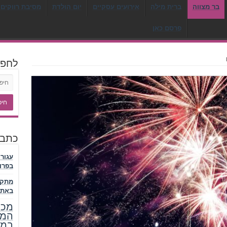
בר מצווה
ברית מילה
אירועים עסקיים
יום הולדת
מסיבת רווקים 
פרסם כאן
לחפ
כתבו
עגור
בפרו
מתקן
באתר
מכר
המל
במע