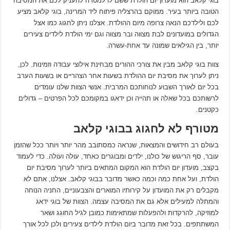
בוגי קלאב הוא מועדון יום הולדת ששם לו למטרה להעניק לכם את המסיבה
הטובה ביותר בעיר. ממוקם בהרצליה פיתוח ליד המרינה, בוגי קלאב מציע
לכם ולילדכם הנאה צרופה מיום ההולדת. אצלנו ניתן לחגוג כמו אצל
הגדולים במועדונים לבת מצווה ובר מצווה וגם ימי הולדת לילדים צעירים
יותר, בין הגילאים שמונה עד אחת-עשרה.
צוות בוגי קלאב מבין את צורכי ההורים מבחינת אילוצי עבודה וזמינות. לכן,
ניתן לערוך את מסיבת יום ההולדת בשעות אחר הצהריים או בשעות הערב
בכל יום לאורך השבוע לנוחותכם המרבית. אנשי הצוות שלנו עומדים
לרשותכם בכל שאלה או תהייה וכן ידאגו במקומכם לכל הפרטים – גדולים
כקטנים.
מטורף לא לחגוג בבוגי קלאב
בעולם רב חידושים והמצאות, שנראה כמסתובב מהר יותר ויותר ככל שהזמן
עובר, סף הריגוש של כולנו, ילדים ומבוגרים כאחד, עולה ועולה. כדי לעמוד
בקצב, מועדון יום הולדת הוא המקום המתאים ביותר לערוך מסיבת יום
הולדת, ועל אחת כמה וכמה כאשר מדובר בבוגי קלאב. אצלנו, אתם לא
מקבלים רק את המועדון על קירותיו המוארים והצבעוניים, החניה הנוחה
והמתלה למעילים אלא גם את המסיבה עצמה. הצוות של בוגי ידאג
למוזיקה, להרקדות ולהפעלות שמתאימות כמובן לגיל החוגג ושאר
המשתתפים. בכל זאת מדובר ביום הולדת לילדים צעירים ולכן לכל אורך