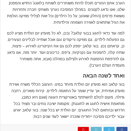
הערב אתם ההורים תוכלו להיות משוחררים לשוחח בלאונג' החדש והמפנק
שלנו, ואנו נדאג לקטנים. במהלך המסיבה נערוך משחקי חברה ותחרויות
נושאות פרסים (החלק שאהוב על כל הילדים) וכל זאת לצלילי מוזיקה הולמת
את הגיל שתתאים לאווירה השמחה והילדותית.
למה עוד כדאי לחגוג בבוגי קלאב? ובכן, לא כל מועדון יום הולדת מציע לכם
גם הפעלות לילדים, גם מוזיקה וריקודים וגם אוכל ושתייה לבליינים הצעירים.
כן, קראתם נכון. בוגי קלאב יספק לכם גם את הקייטרינג לאירוע – פיצות,
שתיה קלה, לחמניות עם נקניקיות, צ'יפס, כריכונים ועוד. יותר מזה, אנו נדאג
גם להדפסת ההזמנות לאירוע ולצילום במהלכו (אבא, אתה משוחרר
מעמדת הצלם הערב!).
ואחד לשנה הבאה
בוגי קלאב הוא מועדון יום הולדת מיוחד במינו. העיצוב הכללי משרה אווירת
מועדון אמיתית, אך עדיין שומר על התאמה לילדים. קירות מוארים, רחבה
גדולה, מקום לכולם להשתתף באטרקציית העוגה (שגם היא כמובן,
מותאמת אישית לחוגג או לחוגגת), מקומות ישיבה נוחים ובר מצויד בכל
הדרוש ובהתאם לגיל החוגגים. יום הולדת יש בכל שנה; בוגי קלאב יארגן
עבור ילדיכם מסיבה ייחודית שזכרה יישאר לעוד שנים רבות.