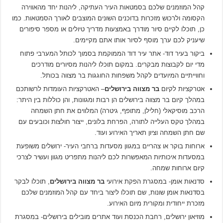
קהל המוזמנים שלכם בסמטאות העיר העתיקה, ליהנות יחד מהאווירה
הקסומה ולרכוש מזכרות בדוכנים השונים המוצבים לאורך הסמטאות. כמו
כן, תוכלו לקיים סיור מודרך באמצעות מדריך טיולים או מספר סיפורים
שיעניק לכם ערך מוסף לסיור אותו אתם מקיימים.
ביקור בעיר דוד- אתר עיר דוד הממוקמת בסמוך לכותל המערבי פתוח
מדי יום לקבוצות מבקרים. במקום תוכלו ליהנות מסיורים מודרכים
וחווייתיים המיועדים לקהל משפחות החוגגות בר מצווה בכותל.
אטרקציות לקיום
בר מצווה בירושלים
– האטרקציות העומדות לרשותכם
במהלך קיום בר מצווה בירושלים הן רבות ומגוונות, והן כוללות בין היתר:
הרכב מוסיקאלי (חלילן, מתופף, גיטרה) המלווים את חתן השמחה
במהלך טקס העלייה לתורה, הפרחת בלונים, ייצור חולצות וכובעים עם
שם חתן השמחה וציון תאריך האירוע ועוד.
ארוחות בוקר או צהריים במגוון מסעדות ברחבי העיר- ירושלים משופעת
במסעדות איכותיות המאפשרות לכם ליהנות מתפריט מגוון ועשיר לצרכי
קיום ארוחות שמחה.
סדנאות אומן- במסגרת הפקת אירועי
בר מצווה בירושלים
, תוכלו לבקר
בסדנאות אומן שונות, שם תוכלו ליצור ביחד עם קהל המוזמנים שלכם
מזכרת ייחודית ומקורית מיום האירוע.
מוזיאון ירושלים, רחבת הכנסת ועוד אתרים מובילים בירושלים- במסגרת