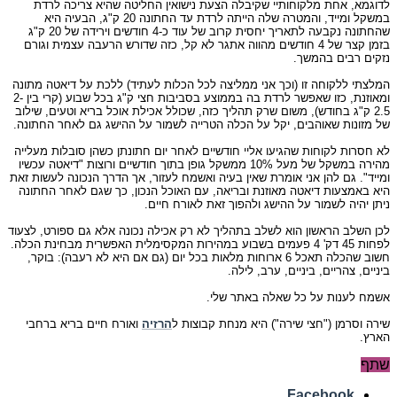
לדוגמא, אחת מלקוחותיי שקיבלה הצעת נישואין החליטה שהיא צריכה לרדת
במשקל ומייד, והמטרה שלה הייתה לרדת עד החתונה 20 ק"ג, הבעיה היא
שהחתונה נקבעה לתאריך יחסית קרוב של עוד כ-4 חודשים וירידה של 20 ק"ג
בזמן קצר של 4 חודשים מהווה אתגר לא קל, כזה שדורש הרעבה עצמית וגורם
נזקים רבים בהמשך.
המלצתי ללקוחה זו (וכך אני ממליצה לכל הכלות לעתיד) ללכת על דיאטה מתונה
ומאוזנת, כזו שאפשר לרדת בה בממוצע בסביבות חצי ק"ג בכל שבוע (קרי בין 2-
2.5 ק"ג בחודש), משום שרק תהליך כזה, שכולל אכילת אוכל בריא וטעים, שילוב
של מזונות שאוהבים, יקל על הכלה הטרייה לשמור על ההישג גם לאחר החתונה.
לא חסרות לקוחות שהגיעו אליי חודשיים לאחר יום חתונתן כשהן סובלות מעלייה
מהירה במשקל של מעל 10% ממשקל גופן בתוך חודשיים ורוצות "דיאטה עכשיו
ומייד". גם להן אני אומרת שאין בעיה ואשמח לעזור, אך הדרך הנכונה לעשות זאת
היא באמצעות דיאטה מאוזנת ובריאה, עם האוכל הנכון, כך שגם לאחר החתונה
ניתן יהיה לשמור על ההישג ולהפוך זאת לאורח חיים.
לכן השלב הראשון הוא לשלב בתהליך לא רק אכילה נכונה אלא גם ספורט, לצעוד
לפחות 45 דק' 4 פעמים בשבוע במהירות המקסימלית האפשרית מבחינת הכלה.
חשוב שהכלה תאכל 6 ארוחות מלאות בכל יום (גם אם היא לא רעבה): בוקר,
ביניים, צהריים, ביניים, ערב, לילה.
אשמח לענות על כל שאלה באתר שלי.
שירה וסרמן ("חצי שירה") היא מנחת קבוצות ל
הרזיה
ואורח חיים בריא ברחבי
הארץ.
שתף
Facebook