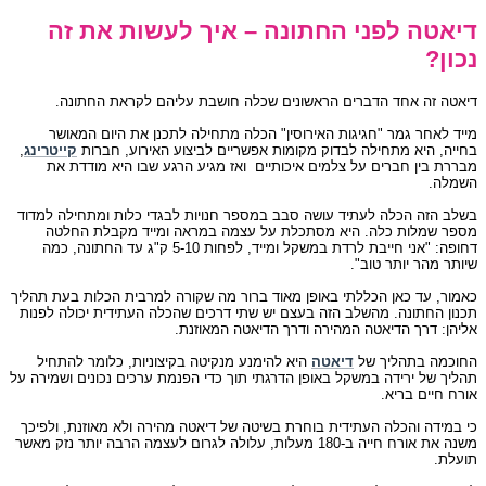
דיאטה לפני החתונה – איך לעשות את זה
נכון?
דיאטה זה אחד הדברים הראשונים שכלה חושבת עליהם לקראת החתונה.
מייד לאחר גמר "חגיגות האירוסין" הכלה מתחילה לתכנן את היום המאושר
בחייה, היא מתחילה לבדוק מקומות אפשריים לביצוע האירוע, חברות
קייטרינג
,
מבררת בין חברים על צלמים איכותיים ואז מגיע הרגע שבו היא מודדת את
השמלה.
בשלב הזה הכלה לעתיד עושה סבב במספר חנויות לבגדי כלות ומתחילה למדוד
מספר שמלות כלה. היא מסתכלת על עצמה במראה ומייד מקבלת החלטה
דחופה: "אני חייבת לרדת במשקל ומייד, לפחות 5-10 ק"ג עד החתונה, כמה
שיותר מהר יותר טוב".
כאמור, עד כאן הכללתי באופן מאוד ברור מה שקורה למרבית הכלות בעת תהליך
תכנון החתונה. מהשלב הזה בעצם יש שתי דרכים שהכלה העתידית יכולה לפנות
אליהן: דרך הדיאטה המהירה ודרך הדיאטה המאוזנת.
החוכמה בתהליך של
דיאטה
היא להימנע מנקיטה בקיצוניות, כלומר להתחיל
תהליך של ירידה במשקל באופן הדרגתי תוך כדי הפנמת ערכים נכונים ושמירה על
אורח חיים בריא.
כי במידה והכלה העתידית בוחרת בשיטה של דיאטה מהירה ולא מאוזנת, ולפיכך
משנה את אורח חייה ב-180 מעלות, עלולה לגרום לעצמה הרבה יותר נזק מאשר
תועלת.