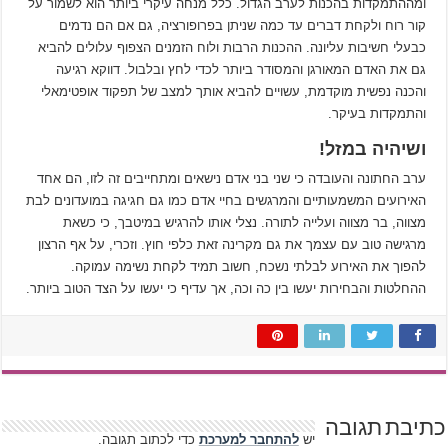
ומההתמקדות בהכנות לערב הגדול. כלל מנחה עיקרי ביותר הוא לשמור על
קור רוח ולקחת דברים עד כמה שניתן בפרופורציה, גם אם הם נדמים
כבעלי חשיבות עליונה. ההכנות הרבות ולוח הזמנים הצפוף עלולים להביא
גם את האדם המאורגן והמסודר ביותר לכדי לחץ ובלבול. דווקא רגיעה
והכנה נפשית מוקדמת, עשויים להביא אותך למצב של תפקוד אופטימאלי
והתמקדות בעיקר.
ושיהיה במזל!
ערב החתונה והעובדה כי שני בני אדם נישאים ומתחייבים זה לזו, הם אחד
האירועים המשמעותיים והמרגשים בחיי אדם כמו גם חגיגה במועדונים לבת
מצווה, בר מצווה ועלייה לתורה. נצלי אותו להרגיש במיטבך, כי כשאת
מרגישה טוב עם עצמך את גם מקרינה זאת כלפי חוץ. וזכרי, על אף הרצון
להפוך את האירוע לבלתי נשכח, חשוב תמיד לקחת נשימה עמוקה.
ההחלטות והבחירות יעשו בין כה וכה, אך עדיף כי יעשו על הצד הטוב ביותר.
כתיבת תגובה
יש
להתחבר למערכת
כדי לכתוב תגובה.