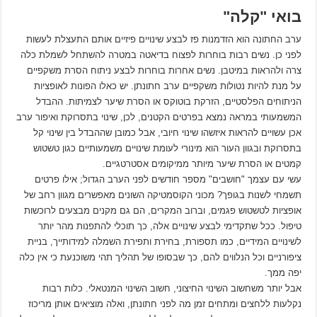
בואי "קלה"
ערב החתונה הוא הזדמנות פז לבצע שינויים פיזיים אותם התעצלת לעשות
לפני כן. נשים רבות בוחרות לפצוח בדיאטה במטרה להשתחל לשמלת כלה
צרה ולהראות במיטבן. נשים אחרות בוחרות לבצע ניתוח הסרת משקפיים
על מנת להיות נטולות משקפיים ערב חתונתן. יש כאלו הפונות לאופציות
הניתוחים הפלסטיים, הזרקת בוטוקס או הסרת שיער לצמיתות. ההבדל
המשמעותי במראה נמצא בפרטים הקטנים, לכן, שינוי בתסרוקת ואיפור ערב
אכן עשויים להראות איזשהו שינוי חיובי, אבל כמובן שההבדל בין שינוי קל
בתסרוקת ובגוון העור הוא מינורי לעומת שינויים משמעותיים כגון טשטוש
קמטים או הסרת שיער מיותר ממיקומים אסטרטגיים.
עשי עם עצמך "חושבים" מספר חודשים לפני הערב הגדול; אילו פרטים
תשמחי לשנות בגופך? מכוני הקוסמטיקה השונים מאפשרים מגוון רחב של
אופציות לטשטוש פגמים, וברוב המקרים, הם גם מקנים מבצעים לרוכשות
טיפול. ככל שתקדימי לבצע שינויים אלה, כך תוכלי להתפנות מהר יותר
לשינויים המידיים, כמו תספורת, בחירת ותפירת השמלה למידותייך, בניית
ציפורניים וכל הנלווים להם, כך שבסופו של תהליך תהי משוכנעת כי אין כלה
יפה ממך.
אבל יותר משחשוב השינוי החיצוני, חשוב השינוי המנטאלי. כלות רבות
נקלעות ללחצים ומתחים זמן מה לפני חתונתן, ואלה מוציאים אותן מריכוז