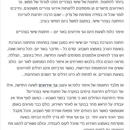
ביותר לחתונות. חתונות של שישי בצהריים הפכו לטרנד של ממש, גני
האירועים מיישרים קו ומספקים ללקוחות אירועי צהריים מושקעים, וחייבים
לומר שכל זה במידה מסוימת של צדק – ישנם הרבה יתרונות לעריכת
החתונה בצהרי שישי, במקום למשל ביום חמישי בערב.
איפור כלות לשעות היום וגני אירועים באור יום – חתונות שישי בצהריים
חתונה הנערכת בצהרי יום שישי היא כמובן שונה במהותה מחתונה הנערכת
בשעות הערב באמצע השבוע. קודם כל – מדובר באור יום. הכל נראה שונה,
ויש צורך להתאים אלמנטים מסוימים לשעה החדשה, החל בעיצוב , הצללה,
מראה הגנים וכלה בלבוש האורחים או איפור כלות המותאם לאור יום. כולם
עושים את ההתאמות הנדרשות, כאשר מרביתנו איננו רגילים לאירועים
בשעות הצהריים, או לפחות לא היינו רגילים עד השנים האחרונות…
אז מלבד התאמה של איפור כלות או עיצוב
גני אירועים
לשעה החדשה, אילו
עוד הבדלים ויתרונות קיימים במקרה של חתונת שישי בצהריים?
אחד היתרונות הגדולים הוא כי מדובר בסוף השבוע – כמעט לאף אחד אין
עבודה על הראש מחר בבוקר או לאחר האירוע, כולם כבר מגיעים באופן
אוטומאטי כאשר הם נינוחים יותר מפאת אווירת סוף השבוע, והכל מקבל
נופך חגיגי ורגוע יותר. כך גם אף אחד לא צריך ללכת הביתה בשעה
מוקדמת באמצע האירוע כדי שיוכל לקום לעבודה, וכולם נשארים לחגוג את
השמחה עד לסיום האירוע.