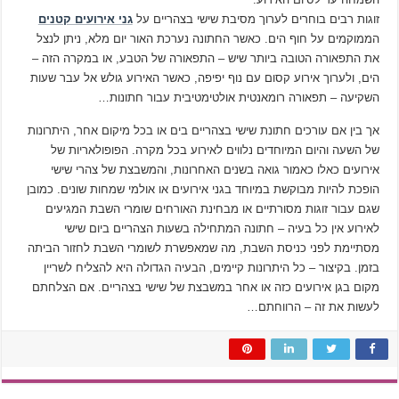
זוגות רבים בוחרים לערוך מסיבת שישי בצהריים על
גני אירועים קטנים
הממוקמים על חוף הים. כאשר החתונה נערכת האור יום מלא, ניתן לנצל
את התפאורה הטובה ביותר שיש – התפאורה של הטבע, או במקרה הזה –
הים, ולערוך אירוע קסום עם נוף יפיפה, כאשר האירוע גולש אל עבר שעות
השקיעה – תפאורה רומאנטית אולטימטיבית עבור חתונות…
אך בין אם עורכים חתונת שישי בצהריים בים או בכל מיקום אחר, היתרונות
של השעה והיום המיוחדים נלווים לאירוע בכל מקרה. הפופולאריות של
אירועים כאלו כאמור גואה בשנים האחרונות, והמשבצת של צהרי שישי
הופכת להיות מבוקשת במיוחד בגני אירועים או אולמי שמחות שונים. כמובן
שגם עבור זוגות מסורתיים או מבחינת האורחים שומרי השבת המגיעים
לאירוע אין כל בעיה – חתונה המתחילה בשעות הצהריים ביום שישי
מסתיימת לפני כניסת השבת, מה שמאפשרת לשומרי השבת לחזור הביתה
בזמן. בקיצור – כל היתרונות קיימים, הבעיה הגדולה היא להצליח לשריין
מקום בגן אירועים כזה או אחר במשבצת של שישי בצהריים. אם הצלחתם
לעשות את זה – הרווחתם…