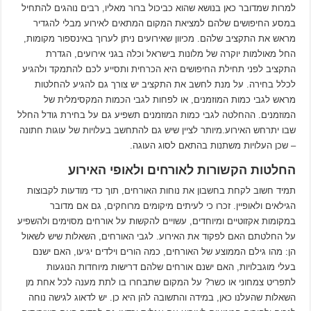
למרות שמדובר כאן בנושא שהוא כביכול ברור מאליו, רבים נוהגים להתחיל
במסע החיפושים שלהם למציאת המקום המתאים לאירוע מבלי להגדיר
מראש את התקציב שלהם. מכיוון שאירועים ניתן לערוך באינספור מקומות,
החל מאולמות יוקרה של מלונות בישראל וכלה בגני אירועים, הגדרת
התקציב לפני תחילת החיפושים היא הכרחית ותסייע לכם להתמקד ולהגיע
לכלל בחירה. על מנת לחשב את התקציב יש צורך גם להגיע להחלטות
מראש לגבי כמות המוזמנים, או לפחות לגבי הכמות המקסימלית של
המוזמנים. ההחלטה לגבי כמות המוזמנים תשפיע גם על בחירת גודל החלל
שבו יתרחש האירוע.מיותר לציין שיש גם להתחשב בעלויות של עוגות חתונה
– שכן העלויות משתנות בהתאם לסוג העוגה.
החלטות הקשורות לאורחים ולאופי האירוע
תמיד חשוב לקחת בחשבון את נוחות האורחים, תוך כדי מודעות לקבוצות
הגילאים ולאופיין. זכרו כי לעיתים מיקומים מרוחקים, גם אם מדובר
במקומות אקזוטיים ומיוחדים, עשויים להקשות על אורחים מסוימים ולהשפיע
על החלטתם האם לפקוד את האירוע. לגבי האורחים, השאלות שיש לשאול
הן: מהו גילם הממוצע של האורחים, כמה הורים וילדים יגיעו, האם ישנם
בעלי מוגבלויות, האם ישנם אורחים שלהם דרישות מיוחדות הנוגעות
לתפריט צמחוני או כשר? על המקום שתבחרו בו לתת מענה לכל אחת מן
השאלות שהעלנו כאן, במידה והתשובה להן היא כן. יש לדאוג לגישה נוחה