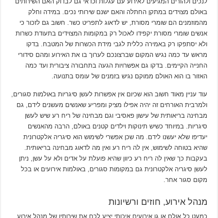
לנכים ולהורים המגיעים לאירוע עם עגלות וכדאי גם לבדוק האם השירותים
באולם מצוידים במתקן החתלה והאם ישנם שירותי נכים. במידה וחלק
מהמוזמנים הם שומרי מסורת, יש לדאוג לתפריט כשר. חשוב גם לזכור כי
אנשים שומרי מסורת יקפידו לאכול רק במקומות המצוידים בתעודת כשרות
ולא יסתפקו רק באמירה כללית לגבי מידת הכשרות של המטבח. בדקו
מראש עד כמה נגיש המקום שברצונכם לערוך בו את האירוע ומהם סידורי
החנייה הקיימים. בדקו גם אפשרויות הגעה בתחבורה ציבורית ועד כמה
האזור בו הוא האולם ממוקם נגיש בזמנים של עומס בתנועה.
עוד עניין מאוד חשוב הוא שכיום אין אפשרות לעשן סיגריות באולמות סגורים,
ולמרבית האורחים זה יהיה אפילו מציק ומפריע שאנשים מעשנים לידם, גם
מבחינה בריאותית של עישון פאסיבי וגם מבחינה של ריח רע שיש לעשן
סיגריות. במיוחד כשיש תינוקות וילדים קטנים באולם, הרבה מהאנשים
יעדיפו שלא יעשנו לידם. מה שכן אפשרי לשימוש הוא סיגריה אלקטרונית
שהיא בטוחה לשימוש, אין לה ריח רע ואין מה לדאוג מבחינה בריאותית.
בעקבות כך שאין לה ריח רע כיוון שהיא פועלת על אדים ולא על עשן, ניתן
לעשן סיגריה אלקטרונית גם במקומות סגורים, באולמות אירועים או בכל
מקום סגור אחר.
מנהל אירוע, חוזים ורשיונות
כמעט כל אולם או גן אירועים איכותי יציע לכם את שירותיו של מנהל אירוע.