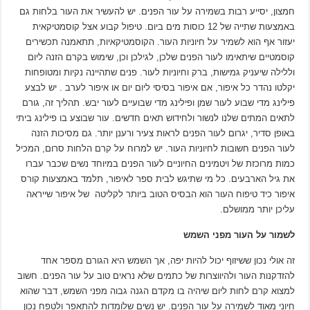
חמצון, יסייע רבות בשמירה על עור הפנים. יש להעשיר את העור בלחות גם
באמצעות שתייה של 12 כוסות מים ביום. טיפול קבוע אצל קוסמטיקאית
יעזור אף הוא לשמיר על חיוניות העור. הקוסמטיקאיות, תתאמנה תכשירים
קוסמטיים שיתאימו לעור הפנים שלכן, לגילכן וכן, שימוש בקרם הזנה ליום
וללילה שיעניק גמישות, ברק וחיוניות לעור. פנים שתהיינה נקיות ומטופחות
יקלטו נהדר כל איפור, אם איפור בסיסי ליום יום או איפור לערב . יש לבצע
פילינג מדי שבוע לעור שמן ופילינג מדי שבועיים לעור יבש. תהליך זה, גורם
לתאים המתים שלנו לנשור ולחידוש תאים חדשים. עור שבוצע בו פילינג ביתי
באופן סדיר, יגרום לעור הפנים לראות צעיר ורענן יותר. גם מסיכות הזנה
לעור הפנים חשובות לחיוניות העור. יש למרוח על קרם הלחות סרום, המכיל
כמות מרוכזת של ויטמינים החיוניים לעור הפנים במיוחד נשים שכבר עברו
את גיל הארבעים. כל מי שתיגש לבית ספר לאיפור, תלמד באמצעות קורס
איפור כיד טיפוח העור הוא הבסיס הטוב ביותר לקליטה של איפור שייראה
עליכן יותר ממושלם.
לשמור על העור מפני השמש
זה אולי נכון ששיזוף יכול להיות יפה, אך השמש היא הגורם מספר אחד
להזדקנות העור ולהיווצרות של כתמים שלא נראים טוב על עור הפנים. חשוב
למצוא קרם לחות ליום שיהיה בו מקדם הגנה גבוה מפני השמש, דבר שהוא
חיוני מאוד לשמירה על עור הפנים. יש נשים שלומדות להתאפר ולטפח נכון