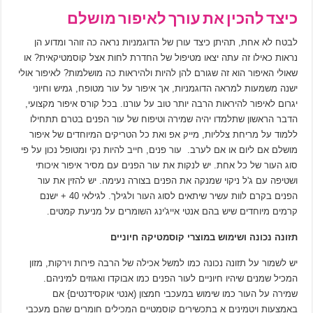
כיצד להכין את עורך לאיפור מושלם
לבטח לא אחת, תהיתן כיצד עורן של הדוגמניות נראה כה זוהר ומדוע הן
נראות כאילו זה עתה יצאו מטיפול של החדרת לחות אצל קוסמטיקאית? או
שאולי האיפור הוא זה שגורם להן להיות ולהיראות כה מושלמות? לאיפור אולי
ישנה משמעות למראה הדוגמניות, אך איפור על עור מטופח, גמיש וחיוני
יגרום לאיפור להיראות הרבה יותר טוב על עורנו. בכל קורס איפור מקצועי,
הדבר הראשון שתלמדו יהיה שמירה וטיפוח של עור הפנים בטרם תתחילו
ללמוד על מריחת צלליות, מייק אפ ואת כל הטריקים המיוחדים של איפור
מושלם אם ליום או אם לערב. עור פנים, חייב להיות נקי ומטופל נכון על פי
סוג העור של כל אחת. יש לנקות את עור הפנים עם מסיר איפור איכותי
ושטיפה עם ג'ל ניקוי שמנקה את הפנים בצורה נעימה. יש להזין את עור
הפנים בקרם לוות עשיר שיתאים לסוג העור ולגילך. לגילאי 40 + ישנם
קרמים מיוחדים שיש בהם אנטי אייג'ינג השומרים על מניעת קמטים.
תזונה נכונה ושימוש במוצרי קוסמטיקה חיוניים
יש לשמור על תזונה נכונה כמו למשל אכילה של הרבה פירות וירקות, מזון
המכיל שמנים שיהיו חיוניים לעור הפנים כמו אבוקדו ואגוזים למיניהם.
שמירה על העור כמו שימוש במעכבי חמצון (אנטי אוקסידנטים} אם
באמצעות ויטמינים א בתכשירים קוסמטיים המכילים חומרים שהם מעכבי