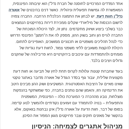
אחד המדדים המרכזיים לחוסנה של חברת נדל"ן הוא יציבותה הפיננסית,
המאפשרת לה גמישות תפעולית וניהולית. כאשר דנים בהיבטים של
אאורה
נדל"ן חוות דעת
, יש לבחון את התמונה הכלכלית הרחבה. החברה צפויה
לרשום הכנסות של מיליארדי שקלים ממכירת דירות בפרויקטים הנמצאים
כבר בשלבי ביצוע ושיווק מתקדמים. נתון זה, לצד היכולת המוכחת של
החברה לגייס הון וחוב בשוק ההון, מספק לה את ה"חמצן" הפיננסי הדרוש
כדי לנהל תהליכים משפטיים או תכנוניים ממושכים, האופייניים לתחום.
היכולת להקצות משאבים לליווי משפטי צמוד, לחוות דעת נגדיות של
מומחים ולהתמודדות עם עיכובים בירוקרטיים היא פריבילגיה של שחקנים
גדולים ויציבים בלבד.
בעוד שחברות קטנות עלולות לקרוס תחת לחץ של תביעה או חוות דעת
מקצועית שלילית, עבור גוף בסדר הגודל של אאורה מדובר באתגר טקטי
שאינו מאיים על היציבות האסטרטגית. המשקיעים ושוק ההון מבינים היטב
את הדינמיקה הזו, והאמון שהם נותנים בחברה, כפי שמשתקף בהנפקות
מוצלחות, נובע מההכרה כי המערכת כולה – הפיננסית, המשפטית
והתפעולית – בנויה להתמודד עם זעזועים נקודתיים ולהמשיך לנוע קדימה.
בסופו של דבר, חוות הדעת על אאורה נדל"ן אינן נבחנות בוואקום, אלא
בהקשר של מאזנים חזקים וצבר פרויקטים מגוון המפזר את הסיכון.
מניהול אתגרים לצמיחה: הניסיון