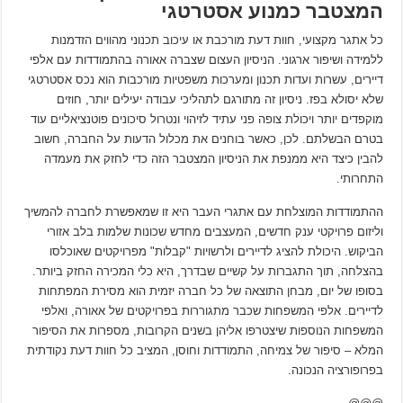
המצטבר כמנוע אסטרטגי
כל אתגר מקצועי, חוות דעת מורכבת או עיכוב תכנוני מהווים הזדמנות
ללמידה ושיפור ארגוני. הניסיון העצום שצברה אאורה בהתמודדות עם אלפי
דיירים, עשרות ועדות תכנון ומערכות משפטיות מורכבות הוא נכס אסטרטגי
שלא יסולא בפז. ניסיון זה מתורגם לתהליכי עבודה יעילים יותר, חוזים
מוקפדים יותר ויכולת צופה פני עתיד לזיהוי ונטרול סיכונים פוטנציאליים עוד
בטרם הבשלתם. לכן, כאשר בוחנים את מכלול הדעות על החברה, חשוב
להבין כיצד היא ממנפת את הניסיון המצטבר הזה כדי לחזק את מעמדה
התחרותי.
ההתמודדות המוצלחת עם אתגרי העבר היא זו שמאפשרת לחברה להמשיך
וליזום פרויקטי ענק חדשים, המעצבים מחדש שכונות שלמות בלב אזורי
הביקוש. היכולת להציג לדיירים ולרשויות "קבלות" מפרויקטים שאוכלסו
בהצלחה, תוך התגברות על קשיים שבדרך, היא כלי המכירה החזק ביותר.
בסופו של יום, מבחן התוצאה של כל חברה יזמית הוא מסירת המפתחות
לדיירים. אלפי המשפחות שכבר מתגוררות בפרויקטים של אאורה, ואלפי
המשפחות הנוספות שיצטרפו אליהן בשנים הקרובות, מספרות את הסיפור
המלא – סיפור של צמיחה, התמודדות וחוסן, המציב כל חוות דעת נקודתית
בפרופורציה הנכונה.