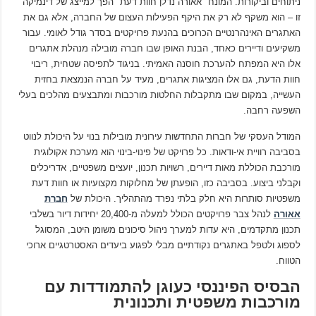
ניתוחים וביקורות. המונח "אאורה נדלן חוות דעת" הפך למייצג של דינמיקה
זו – הוא משקף לא רק את היקף הפעילות העצום של החברה, אלא גם את
האתגרים האינהרנטיים הכרוכים בהנעת פרויקטים בסדר גודל לאומי. עבור
משקיעים ודיירים כאחד, הבנת האופן שבו חברה מובילה מנהלת אתגרים
אלו היא המפתח להערכת חוסנה האמיתי. בניגוד לתפיסה שטחית, ריבוי
חוות הדעת, גם אלו המציגות אתגרים, מעיד על חברה הנמצאת בחזית
העשייה, במקום שבו מתקבלות החלטות מורכבות ומתבצעים מהלכים בעלי
השפעה רחבה.
המודל העסקי של חברות התחדשות עירונית מובילות בנוי על היכולת לנווט
בסביבה רוויית אי-ודאות. כל פרויקט של פינוי-בינוי הוא מערכת אקולוגית
מורכבת הכוללת מאות דיירים, רשויות תכנון, יועצים משפטיים, אדריכלים
וקבלני ביצוע. בסביבה כזו, הופעתן של מחלוקות מקצועיות או חוות דעת
משפטיות סותרות היא חלק בלתי נפרד מהתהליך. היכולת של
חברת
אאורה
לנהל צבר פרויקטים הכולל למעלה מ-20,400 יחידות דיור בשלבי
תכנון מתקדמים, היא עדות למערך ניהול סיכונים משומן היטב, המסוגל
לספוג ולטפל באתגרים נקודתיים מבלי לפגוע ביעדים האסטרטגיים ארוכי
הטווח.
הבסיס הפיננסי כעוגן להתמודדות עם
מורכבות משפטית ותכנונית