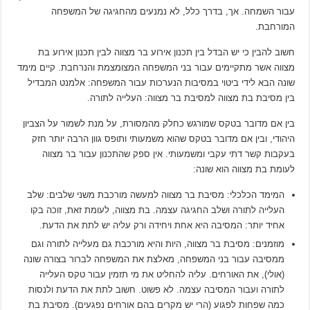
עבור השמחה. אך, בדרך כלל, לא נמנעים מהחגיגה של המשפחה
המורחבת.
חשוב להבין כי יש הבדל בין תכנון אירוע בר מצווה לבין תכנון אירוע בת
מצווה אשר מתקיימים עבור בני המשפחה המצומצמת והנרחבת. קיים מימד
שונה הבא לידי ביטוי במסיבות הנערכות עבור המשפחה: אלמנט המבדיל
בין מסיבת בת מצווה למסיבת בר מצווה: העלייה לתורה.
בין אם מדובר בטקס שמורגש כחלק מהמסורת, על מנת לשמור על הצביון
היהודי, ובין אם מדובר בטקס שהוא משמעותי ותופס גוון הרבה יותר חזק
בעקבות קשר דתי עקבי ומשמעותי. אין ספק שהתכנון עבור בר מצווה
לעומת בת מצווה הוא שונה:
המימד הכלכלי: מסיבת בר מצווה למעשה מורכבת משני שלבים: שלב
העלייה לתורה ושלב החגיגה עצמה. בת מצווה, לעומת זאת, זוכה בקו
אחיד יותר: המסיבה היא אחת ויחידה ורק עליה יש לתת את הדעת.
מוזמנים: מסיבת בר מצווה, היות והיא מורכבת גם מעלייה לתורה וגם
ממסיבה עבור בני המשפחה, מאלצת את המשפחה לברור בצורה שונה
(אולי), את האורחים. עליה להחליט את מי תזמין עבור טקס העלייה
לתורה ועבור המסיבה עצמה. לא פשוט. חשוב לתת את הדעת ולנסות
כמה שפחות לפגוע (הרי יש מקרים בהם אורחים נפגעים). מסיבת בת