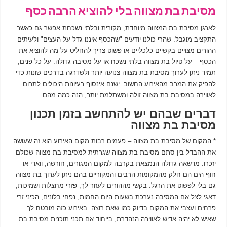
מסיבת בת מצווה בלי להוציא הרבה כסף
לארגן מסיבת בת המצווה מיוחדת, מקורית ובלתי נשכחת אפשר גם כאשר
התקציב מוגבל. שהרי כולנו יודעים "שהכסף איננו גדל על העצים" ולעיתים
ההורים מצויים בקשיים כלכליים או פשוט צריך להחליט על מה להוציא את
הכסף – על טיול בת מצווה בלתי נשכח או על מסיבה גדולה. על כל פנים,
תמיד ניתן לערוך מסיבת בת מצווה צנועה יותר ולשדרגה בדרכים שונות כדי
להפיק את המרב מהאירוע החשוב. ישנם אינסוף רעיונות היכולים לתרום
לאווירה במסיבת בת מצווה זולה ומשתלמת יותר, הנה כמה מהם:
דברים שבהם יש להתחשב בזמן תכנון
מסיבת בת מצווה
* המקום של מסיבת בת מצווה – פעמים רבות מקום האירוע הוא זה שעושה
את ההבדל בין סתם מסיבת בת מצווה שגרתית למסיבת בת מצווה שכולם
יזכרו. מדשאה גדולה הנמצאת בקרבה למקום המגורים, חורשה, וואדי או
חוף הים הם חלק מהמקומות הרבים והמקוריים בהם ניתן לערוך בת מצווה
גם בלי לפשוט את הרגל. בקשי מההורים לעזור לך, פזרי מחצלות ושמיכות,
דאגי לצל אם המסיבה נערכת בשעות היום החמות, נפחי בלונים, הכיני זרי
פרחים ועצבי את המקום בדיוק כמו שאת רוצה. באירוע כזה מובטח לך
שאיש לא יהיה אדיש לאווירה הנהדרת, בייחוד אם תכני תוכנית מסיבת בת