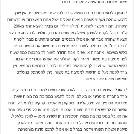
מצווה מיוחדת המתאימה למקום בו בחרת.
* סגנון הלבוש במסיבת בת מצווה – כדי להיראות יפה ומיוחדת, אין צורך
לרכוש שמלת נשף מפוארת במאות שקלים אצל אחת המעצבות או ברשתות
היקרות. תמיד אפשר להראות "מיליון דולר" גם מבלי להוציא יותר מ-200
ש"ח. תוכלי לקנות לעצמך שמלה צבעונית נהדרת, חולצה לבנה חגיגית עם
חצאית שחורה מבריקה או אפילו מכנסיים קצרים ומחויטים מבלי לעשות
"חור בכיס", אך בהחלט לעורר ביום מסיבת בת מצווה את הרושם הרצוי.
בקשי מאימא, מחברות או אפילו מבת הדודה לעזור לך בהכנות כמה שעות
לפני מסיבת בת מצווה: מרחי לקה, החלקי את השיער וסדרי את הגבות.
בקשי ממשהי שתעזור לך להתאפר בעדינות ולבחור בתכשיט מחמיא. אין
צורך לקנות נעליים חדשות למסיבת בת מצווה וניתן להסתפק בנעליים
תואמות שנקנו לאירוע אחר.
* האוכל באירוע בת מצווה – כדי לארגן אוכל טעים למסיבת בת מצווה, אין
צורך בחברת קייטרינג או באולם. תוכלי להגיש במסיבת בת מצווה שאת
מארגנת חטיפים טעימים, גלידה, פופקורן או אפילו נקניקיה בלחמנייה. תמיד
אפשר גם להגיש את פירות העונה: אבטיח, מלון, מנגו או כל פרי טעים אחר.
את האוכל במסיבת בת מצווה חסכונית ניתן לשדרג מעט – להכין פלאפל,
חומוס וטחינה, בורקסים או כל מוצר מזון אחר. תמיד אפשר גם לארגן
פיקניק ולצלות תפוחי אדמה בגחלים או אפילו לתכנן סדנה משעשעת