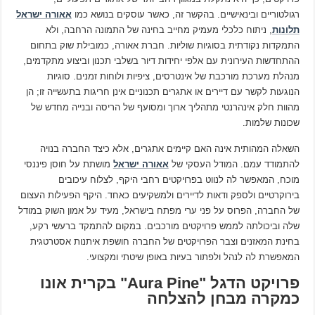
רגולטוריים ובינאישיים. בהקשר זה, כאשר עוסקים בנושא כמו
אאורה ישראל
תלונות
, ניתוח כלכלי מעמיק מחייב בחינה של התמונה הרחבה, ולא
התמקדות נקודתית בסוגיות שוליות. חברת אאורה, כמובילת שוק בתחום
ההתחדשות העירונית עם אלפי יחידות דיור בשלבי תכנון וביצוע מתקדמים,
מנהלת מערכת מורכבת של אינטרסים, ציפיות ולוחות זמנים. סוגיות
הנוגעות לקשר עם דיירים או אתגרים תכנוניים אינן חריגות בתעשייה זו; הן
מהוות חלק אינהרנטי מתהליך ארוך ומסועף של הריסה ובנייה מחדש של
שכונות שלמות.
השאלה המהותית אינה האם קיימים אתגרים, אלא כיצד החברה בנויה
להתמודד עמם. המודל העסקי של
אאורה ישראל
מושתת על חוסן פיננסי
מוכח, המאפשר לה לנווט בפרויקטים רחבי היקף, לצלוח עיכובים
בירוקרטיים ולספק ודאות לדיירים ולמשקיעים כאחד. היקף הפעילות העצום
של החברה, הפרוס על פני ערי מפתח בישראל, מעיד על אמון השוק במודל
שלה וביכולתה לממש פרויקטים מורכבים. במקום להתמקד ברעשי רקע,
בחינת המאזנים וצבר הפרויקטים של החברה חושפת איתנות אסטרטגית
המאפשרת לה לנהל ולפתור בעיות באופן שיטתי ומקצועי.
פרויקט הדגל "Aura Pine" בקרית אונו
כמקרה מבחן להצלחה