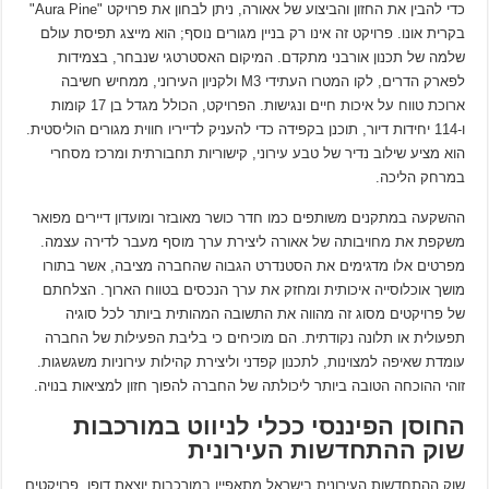
כדי להבין את החזון והביצוע של אאורה, ניתן לבחון את פרויקט "Aura Pine"
בקרית אונו. פרויקט זה אינו רק בניין מגורים נוסף; הוא מייצג תפיסת עולם
שלמה של תכנון אורבני מתקדם. המיקום האסטרטגי שנבחר, בצמידות
לפארק הדרים, לקו המטרו העתידי M3 ולקניון העירוני, ממחיש חשיבה
ארוכת טווח על איכות חיים ונגישות. הפרויקט, הכולל מגדל בן 17 קומות
ו-114 יחידות דיור, תוכנן בקפידה כדי להעניק לדייריו חווית מגורים הוליסטית.
הוא מציע שילוב נדיר של טבע עירוני, קישוריות תחבורתית ומרכז מסחרי
במרחק הליכה.
ההשקעה במתקנים משותפים כמו חדר כושר מאובזר ומועדון דיירים מפואר
משקפת את מחויבותה של אאורה ליצירת ערך מוסף מעבר לדירה עצמה.
מפרטים אלו מדגימים את הסטנדרט הגבוה שהחברה מציבה, אשר בתורו
מושך אוכלוסייה איכותית ומחזק את ערך הנכסים בטווח הארוך. הצלחתם
של פרויקטים מסוג זה מהווה את התשובה המהותית ביותר לכל סוגיה
תפעולית או תלונה נקודתית. הם מוכיחים כי בליבת הפעילות של החברה
עומדת שאיפה למצוינות, לתכנון קפדני וליצירת קהילות עירוניות משגשגות.
זוהי ההוכחה הטובה ביותר ליכולתה של החברה להפוך חזון למציאות בנויה.
החוסן הפיננסי ככלי לניווט במורכבות
שוק ההתחדשות העירונית
שוק ההתחדשות העירונית בישראל מתאפיין במורכבות יוצאת דופן. פרויקטים