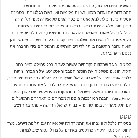
נמשכים שנים ארוכות, כרוכים בהסכמות עם מאות דיירים, ודורשים
התמודדות עם ועדות תכנון, רשויות מקומיות ואי-ודאות רגולטורית. בסביבה
עסקית כזו, היכולת לנהל אתגרים בפרויקטים של אאורה אינה תלויה רק
ברצון טוב, אלא נשענת בראש ובראשונה על יציבות פיננסית. האיתנות
הכלכלית של אאורה מאפשרת לה גמישות תפעולית, יכולת לספוג עיכובים
בלתי צפויים ולהבטיח את השלמת הפרויקטים בכל תרחיש. גב פיננסי חזק
הוא הערובה החשובה ביותר לדיירים הוותיקים, המפקידים בידי החברה את
נכסם היקר ביותר.
לסיכום, בעוד שתלונות נקודתיות עשויות לעלות בכל פרויקט בנייה רחב
היקף, הן אינן משקפות את חוסנה המבני והאסטרטגי של החברה. ניתוח
כלכלי אובייקטיבי של אאורה ישראל חושף חברה בעלת צבר פרויקטים אדיר,
יכולת ביצוע מוכחת וחוסן פיננסי המאפשר לה להוביל את אחד התחומים
המורכבים ביותר במשק הישראלי. ההתמקדות בפרויקטים יוצרי ערך כמו
"Aura Pine" והבנת המורכבות הענפית מבהירים כי האתגרים התפעוליים
הם חלק מהדרך, בעוד שהיעד – בניית ישראל החדשה – נותר ברור ויציב.
@@@
בסקירה כלכלית זו נבחן את התמודדותה של אאורה עם תלונות דיירים. כיצד
החוסן הפיננסי והיקף הפרויקטים מעידים על מודל עסקי יציב למרות
האתגרים?