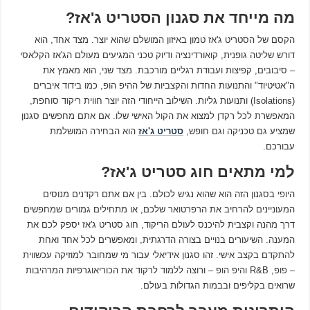
מה מייחד את סגנון הסטריט ג'אז?
הקסם של הסטריט ג'אז טמון באיזון המושלם שהוא יוצר. מצד אחד, הוא
דורש שליטה גופנית, קואורדינציה ודיוק טכני המגיעים מעולם הג'אז הקלאסי
– סיבובים, קפיצות ועבודת רגליים מורכבת. מצד שני, הוא מאמץ את
ה"אטיטיוד" והתנועות החדות והקצביות של ההיפ הופ, כמו בידוד איברים
(Isolations) ותנועות גליות. השילוב הייחודי הזה יוצר חווית ריקוד סוחפת,
המאפשרת לכל רקדן למצוא את הקול האישי שלו. אם אתם מחפשים סגנון
שמציע גם טכניקה וגם חופש,
סטריט ג'אז
הוא הבחירה המושלמת
עבורכם.
למי מתאים חוג סטריט ג'אז?
היופי בסגנון הזה הוא שהוא נגיש לכולם. בין אם אתם רקדנים מנוסים
המעוניינים להרחיב את הרפרטואר שלכם, או מתחילים גמורים שמחפשים
דרך מהנה וקצבית להיכנס לעולם הריקוד, חוג סטריט ג'אז יספק לכם את
המענה. השיעורים בנויים בצורה הדרגתית, ומאפשרים לכל אחד ואחת
להתקדם בקצב אישי. זהו סגנון אידיאלי עבור מי שמחובר למוזיקה עכשווית
– פופ, R&B והיפ הופ – ורוצה ללמוד לרקוד את הכוריאוגרפיות המרהיבות
שרואים בקליפים ובבמות הגדולות בעולם.