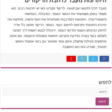
היתרונות מעבר לרחבת הריקודים
מעבר לכיף ולהנאה שבתנועה, לריקוד סטריט ג'אז יש יתרונות רבים. הוא
משפר באופן משמעותי את הכושר הגופני, הסיבולת, הגמישות
והקואורדינציה. התנועות המורכבות מאתגרות את הגוף והמוח, מחזקות את
הזיכרון התנועתי ותורמות לחיטוב הגוף. בנוסף, הריקוד מהווה כלי אדיר
לחיזוק הביטחון העצמי והדימוי הגופני. היכולת לבטא רגשות דרך תנועה
ולשלוט בגוף בצורה מדויקת מעניקה תחושת מסוגלות והעצמה. אם אתם
מחפשים פעילות שתשלב אימון גופני מאתגר עם ביטוי אמנותי וחופש
תנועתי, סטריט ג'אז הוא התשובה.
לחפש