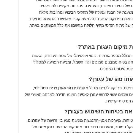
 בטיחות ואיכות, ומעמידה פתרונות מקיפים לפרויקטים
שענת על הבנה עמוקה של תהליכי הביצוע ומחויבות מלאה
התחלת הפרויקט הבא. הבנה מעמיקה זו מאפשרת התאמה מדויקת
ה של ניתוח הנדסי מקיף הלוקח בחשבון את כלל המשתנים באתר.
 מיקום העגורן באתר?
כולל מספר גורמים: כיסוי אופטימלי של שטח העבודה, נגישות
חק בטוח ממבנים סמוכים וקווי חשמל, ומניעת הפרעה למסלולי
ונע סיכונים מיותרים.
תו סוג של עגורן?
קט. פרויקט לבניית מגדל מגורים ידרוש עגורן צריח סטנדרטי,
 שכנים עשוי לדרוש עגורן לאפינג המונע חדירה למרחב האווירי של
 הנדסית קריטית.
 את בטיחות השימוש בעגורן?
חות. מערכות אנטי-התנגשות מונעות מגע בין זרועות של עגורנים
שקל המותר, ומערכות ניטור רוח מספקות התרעה בזמן אמת על