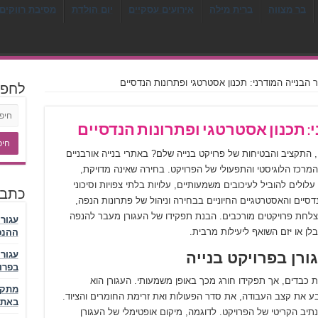
בר מצווה
ברית מילה
אירועים עסקיים
יום הולדת
מסיבת רווקים 
 הבנייה המודרני: תכנון אסטרטגי ופתרונות הנדסיים
לחפ
: תכנון אסטרטגי ופתרונות הנדסיים
 התקציב והבטיחות של פרויקט בנייה שלם? באתרי בנייה אורבניים
 המרכז הלוגיסטי והתפעולי של הפרויקט. בחירה שאינה מדויקת,
ולים להוביל לעיכובים משמעותיים, עלויות בלתי צפויות וסיכוני
כתבו
סיים והאסטרטגיים החיוניים בבחירה וניהול של פתרונות הנפה,
הצלחת פרויקטים מורכבים. הבנת תפקידו של העגורן מעבר להנפה
עגור
ן או יזם השואף ליעילות מרבית.
ההנפ
רן בפרויקט בנייה
עגור
בפרו
כבדים, אך תפקידו חורג מכך באופן משמעותי. העגורן הוא
מתקן
ע את קצב העבודה, את סדר הפעולות ואת זרימת החומרים והציוד.
באתר
תיב הקריטי של הפרויקט. לדוגמה, מיקום אופטימלי של העגורן