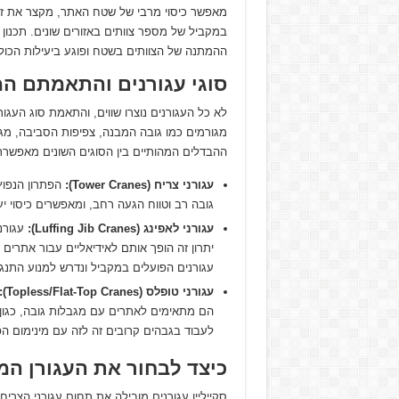
מאפשר כיסוי מרבי של שטח האתר, מקצר את זמנ
במקביל של מספר צוותים באזורים שונים. תכנון לק
ההמתנה של הצוותים בשטח ופוגע ביעילות הכול
סוגי עגורנים והתאמתם המ
לא כל העגורנים נוצרו שווים, והתאמת סוג העג
מגורמים כמו גובה המבנה, צפיפות הסביבה, מג
ההבדלים המהותיים בין הסוגים השונים מאפשרת 
עגורני צריח (Tower Cranes):
הפתרון הנפוץ 
גובה רב וטווח הגעה רחב, ומאפשרים כיסוי יע
עגורני לאפינג (Luffing Jib Cranes):
עגורני
יתרון זה הופך אותם לאידיאליים עבור אתרים
עגורנים הפועלים במקביל ונדרש למנוע התנגש
עגורני טופלס (Topless/Flat-Top Cranes):
הם מתאימים לאתרים עם מגבלות גובה, כגון
לעבוד בגבהים קרובים זה לזה עם מינימום ה
כיצד לבחור את העגורן המ
סקייליין עגורנים מובילה את תחום עגורני הצ