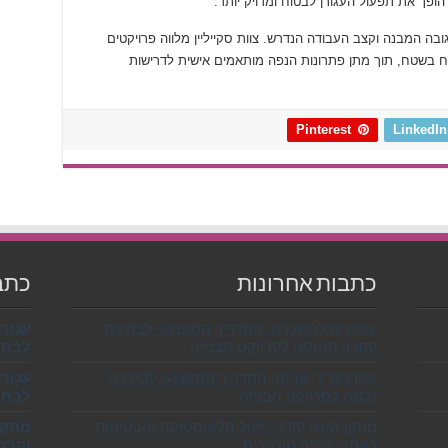
 הופך את תפעול העגורן לבטוח ומדויק יותר.
בה המבנה וקצב העבודה הנדרש. צוות סקייליין מלווה פרויקטים
לח בשטח, תוך מתן פתרונות הנפה מותאמים אישית לדרישות
Pinterest
LinkedIn
כתבות אחרונות
כתב
עגורנים להשכרה: המדריך המקצועי לבחירת
עגור
פתרון ההנפה לפרויקט הבנייה
לבחי
עגורנים יד שנייה: המדריך המקצועי לבחירה
עגורנ
נכונה בפרויקט הבנייה
לבחיר
מתקן הזנה פידר: ייעול הלוגיסטיקה והבטיחות
מתקן 
באתרי בנייה מורכבים
והבט