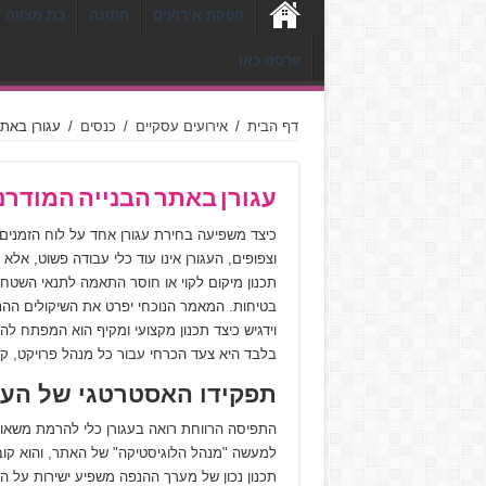
הפקת אירועים
חתונה
בת מצווה
פרסם כאן
דף הבית
/
אירועים עסקיים
/
כנסים
/
עגורן באתר
עגורן באתר הבנייה המודרני
כיצד משפיעה בחירת עגורן אחד על לוח הזמנים,
וצפופים, העגורן אינו עוד כלי עבודה פשוט, אלא
תכנון מיקום לקוי או חוסר התאמה לתנאי השטח על
בטיחות. המאמר הנוכחי יפרט את השיקולים ההנד
וידגיש כיצד תכנון מקצועי ומקיף הוא המפתח ל
בלבד היא צעד הכרחי עבור כל מנהל פרויקט, קבל
תפקידו האסטרטגי של העגו
התפיסה הרווחת רואה בעגורן כלי להרמת משאות 
למעשה "מנהל הלוגיסטיקה" של האתר, והוא קוב
תכנון נכון של מערך ההנפה משפיע ישירות על הנ