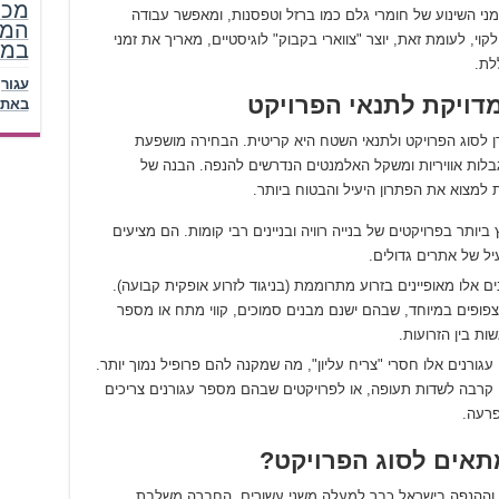
מכר
י השינוע של חומרי גלם כמו ברזל וטפסנות, ומאפשר עבודה
המל
וי, לעומת זאת, יוצר "צווארי בקבוק" לוגיסטיים, מאריך את זמני
במע
לת.
דויקת לתנאי הפרויקט
באתר
ורן לסוג הפרויקט ולתנאי השטח היא קריטית. הבחירה מושפעת
בלות אוויריות ומשקל האלמנטים הנדרשים להנפה. הבנה של
למצוא את הפתרון היעיל והבטוח ביותר.
ביותר בפרויקטים של בנייה רוויה ובניינים רבי קומות. הם מציעים
יל של אתרים גדולים.
ם אלו מאופיינים בזרוע מתרוממת (בניגוד לזרוע אופקית קבועה).
 צפופים במיוחד, שבהם ישנם מבנים סמוכים, קווי מתח או מספר
ות בין הזרועות.
עגורנים אלו חסרי "צריח עליון", מה שמקנה להם פרופיל נמוך יותר.
 קרבה לשדות תעופה, או לפרויקטים שבהם מספר עגורנים צריכים
פרעה.
תאים לסוג הפרויקט?
ריח וההנפה בישראל כבר למעלה משני עשורים. החברה משלבת