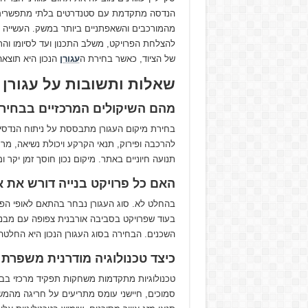
הנדסה מתקדמת עם סטנדרטים בלתי מתפשרים של
מהמורכבים והשאפתניים ביותר במשק. העשייה נ
להצלחת הפרויקט, משלב התכנון ועד לסיומו ו
של הציוד, כאשר בחירת ה
עגורן
הנכון היא תוצא
שאלות ותשובות על עגורן
מהם השיקולים המרכזיים בבחירת
בחירת מיקום העגורן מתבססת על ניתוח הנדסי ה
להרכבה ופירוק, תנאי הקרקע ויכולת נשיאה, מר
תנועה חיוניים באתר. מיקום נכון חוסך זמן יקר ומ
האם כל פרויקט בנייה דורש את או
בהחלט לא. סוג העגורן נבחר בהתאם לאופי הפרוי
בעוד שפרויקט בסביבה אורבנית צפופה עם מבנים
השכנים. הבחירה בסוג העגורן הנכון היא החלטה
כיצד טכנולוגיה מודרנית משפרת
טכנולוגיות מתקדמות משחקות תפקיד מרכזי בבטי
סמוכים, חיישני עומס מתריעים על חריגה מהמ