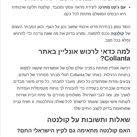
עם ג'קט מחויט:
ליצירת מראה עסקי ומכובד, קולנטה חלקה ואיכותית
היא הבסיס המושלם מתחת לכל ג'קט.
הסוד טמון בבחירת פריט איכותי שיושב נכון על הגוף, וכאן המבחר העצום
של
קולנטה
נכנס לתמונה, ומציע בדיוק את מה שאת צריכה כדי להרגיש
נפלא בכל מצב.
למה כדאי לרכוש אונליין באתר
Collanta?
רכישה אונליין פותחת בפנייך עולם שלם של אפשרויות שקשה למצוא
בחנויות הרגילות. באתר של Collanta תגלי מבחר מסחרר של דגמים,
צבעים וגזרות שמתעדכן כל הזמן. מעבר למבחר, כל פריט מיוצר מבדים
איכותיים שנבחרים בקפידה כדי להבטיח לך נוחות מקסימלית ועמידות
לאורך זמן. ומה לגבי השירות? משלוחים מהירים עד פתח הבית ושירות
לקוחות אישי וקשוב שעומד לרשותך לכל שאלה והתלבטות. זו חווית קנייה
שמותאמת בדיוק לקצב החיים שלך.
שאלות ותשובות על קולנטה
האם קולנטה מתאימה גם לקיץ הישראלי החם?