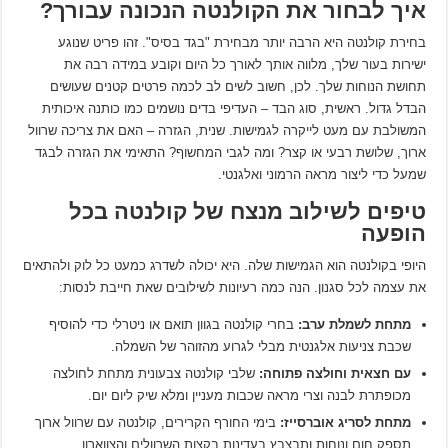
איך לבחור את הקולנטה הנכונה עבורך?
בחירת קולנטה היא הרבה יותר מבחירת "בגד בסיס". זהו פריט שנוגע
ישירות בעור שלך, מלווה אותך לאורך כל היום וקובע במידה רבה את
תחושת הנוחות שלך. לכן, חשוב לשים לב לכמה פרטים קטנים שעושים
הבדל גדול. ראשית, סוג הבד – העדיפי בדים נושמים כמו כותנה איכותית
המשולבת עם מעט לייקרה לגמישות. שנית, הגזרה – האם את צריכה שרוול
ארוך, שלושת רבעי או קצר? ומה לגבי המחשוף? התאימי את הגזרה לבגד
שמעל כדי ליצור מראה הרמוני ואלגנטי.
טיפים לשילוב מנצח של קולנטה בכל
הופעה
היופי בקולנטה הוא הגמישות שלה. היא יכולה לשדרג כמעט כל לוק ולהתאים
את עצמה לכל סגנון. הנה כמה רעיונות לשילובים שאת חייבת לנסות:
מתחת לשמלת ערב:
בחרי קולנטה בגוון תואם או ניטרלי כדי להוסיף
שכבת צניעות אלגנטית מבלי לגרוע מהזוהר של השמלה.
עם חצאית וחולצה פתוחה:
שלבי קולנטה צבעונית מתחת לחולצה
מכופתרת לבנה וצרי מראה שכבות מעניין ומלא שיק ליום יום.
מתחת לסריג אוברסייז:
בימי החורף הקרירים, קולנטה עם שרוול ארוך
תספק חום ונוחות ותבצבץ בעדינות בקצות השרוולים והצווארון.