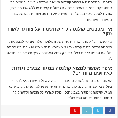
בהחלט. המפתח הוא לבחור קולנטה שעשויה מבדים טבעיים ונושמים כמו
כותנה דקה. קיימים דגמים רבים עם שרוולים קצרים או ללא שרוולים כלל,
שנועדו לספק כיסוי מינימלי תוך שמירה על תחושה אוורירית ונעימה גם
בימים החמים ביותר.
איך מכבסים קולנטה כדי שתשמור על צורתה לאורך
זמן?
כדי לשמור על איכות הבד והגמישות של הקולנטה שלך, מומלץ לכבס אותה
בכביסה עדינה במים קרים (עד 30 מעלות). הימנעי משימוש במייבש כביסה
ותלי את הפריט לייבוש בצל. כך, הקולנטה האהובה עלייך תישאר כמו חדשה
לאורך זמן.
איפה אפשר למצוא קולנטה במגוון צבעים וגזרות
לאירועים מיוחדים?
המקום הטוב ביותר למצוא בו מבחר רחב הוא אונליין, שם תוכלי לדפדף
בקלות בין עשרות גוונים, סוגי בדים וגזרות שיתאימו לכל שמלת ערב או בגד
חגיגי. קולנטה איכותית בצבע הנכון יכולה לשדרג כל הופעה ולהעניק לך
ביטחון ונוחות באירוע הבא שלך.