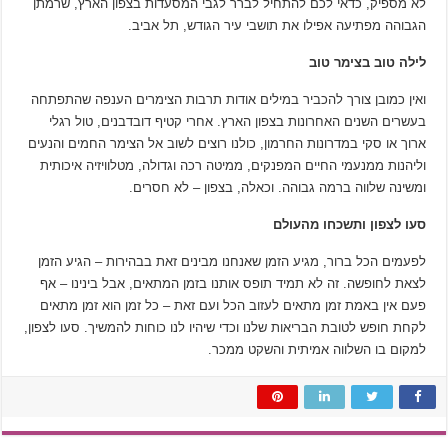
לא מספיק, כדאי לכם להתחיל לברר לגבי המסעדות בצפון הארץ, שרמתן
הגבוהה מפתיעה אפילו את תושבי עיר הגודש, תל אביב.
לילה טוב בצימר טוב
ואין כמובן צורך להכביר במילים אודות תרבות הצימרים הענפה שהתפתחה
בעשרים השנים האחרונות בצפון הארץ. אחרי קטיף דובדבנים, טול רגלי
ארוך או סקי במדרונות החרמון, כולנו רוצים לשוב אל הצימר החמים והנעים
וליהנות ממנעמי החיים המפנקים, ממיטה רכה וגדולה, מטלוויזיה איכותית
ומשינה שלווה ברמה גבוהה. וכאלה, בצפון – לא חסרים.
סעו לצפון ותשכחו מהעולם
לפעמים הכל ברור, מגיע הזמן שאנחנו מבינים זאת בבהירות – הגיע הזמן
לצאת לחופשה. זה לא תמיד תופס אותנו בזמן המתאים, אבל בינינו – אף
פעם אין באמת זמן מתאים לעזוב הכל ועם זאת – כל זמן הוא זמן מתאים
לקחת חופש לטובת הבריאות שלנו וכדי שיהיו לנו כוחות להמשיך. סעו לצפון,
למקום בו השלווה אמיתית והשקט ממכר.