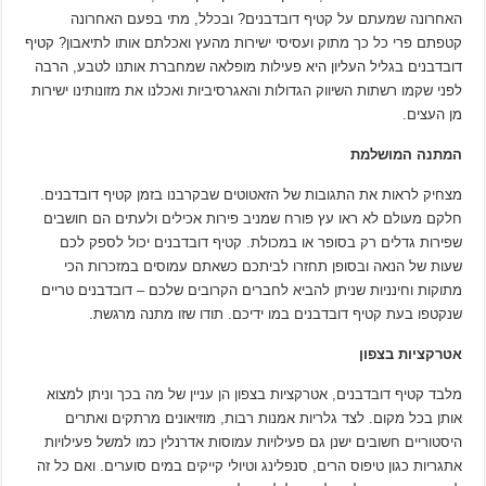
האחרונה שמעתם על קטיף דובדבנים? ובכלל, מתי בפעם האחרונה
קטפתם פרי כל כך מתוק ועסיסי ישירות מהעץ ואכלתם אותו לתיאבון? קטיף
דובדבנים בגליל העליון היא פעילות מופלאה שמחברת אותנו לטבע, הרבה
לפני שקמו רשתות השיווק הגדולות והאגרסיביות ואכלנו את מזונותינו ישירות
מן העצים.
המתנה המושלמת
מצחיק לראות את התגובות של הזאטוטים שבקרבנו בזמן קטיף דובדבנים.
חלקם מעולם לא ראו עץ פורח שמניב פירות אכילים ולעתים הם חושבים
שפירות גדלים רק בסופר או במכולת. קטיף דובדבנים יכול לספק לכם
שעות של הנאה ובסופן תחזרו לביתכם כשאתם עמוסים במזכרות הכי
מתוקות וחינניות שניתן להביא לחברים הקרובים שלכם – דובדבנים טריים
שנקטפו בעת קטיף דובדבנים במו ידיכם. תודו שזו מתנה מרגשת.
אטרקציות בצפון
מלבד קטיף דובדבנים, אטרקציות בצפון הן עניין של מה בכך וניתן למצוא
אותן בכל מקום. לצד גלריות אמנות רבות, מוזיאונים מרתקים ואתרים
היסטוריים חשובים ישנן גם פעילויות עמוסות אדרנלין כמו למשל פעילויות
אתגריות כגון טיפוס הרים, סנפלינג וטיולי קייקים במים סוערים. ואם כל זה