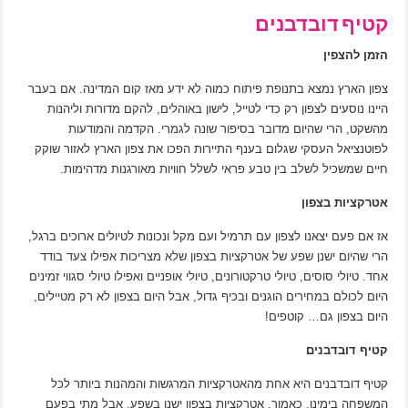
קטיף דובדבנים
הזמן להצפין
צפון הארץ נמצא בתנופת פיתוח כמוה לא ידע מאז קום המדינה. אם בעבר
היינו נוסעים לצפון רק כדי לטייל, לישון באוהלים, להקם מדורות וליהנות
מהשקט, הרי שהיום מדובר בסיפור שונה לגמרי. הקדמה והמודעות
לפוטנציאל העסקי שגלום בענף התיירות הפכו את צפון הארץ לאזור שוקק
חיים שמשכיל לשלב בין טבע פראי לשלל חוויות מאורגנות מדהימות.
אטרקציות בצפון
אז אם פעם יצאנו לצפון עם תרמיל ועם מקל ונכונות לטיולים ארוכים ברגל,
הרי שהיום ישנן שפע של אטרקציות בצפון שלא מצריכות אפילו צעד בודד
אחד. טיולי סוסים, טיולי טרקטורונים, טיולי אופניים ואפילו טיולי סגווי זמינים
היום לכולם במחירים הוגנים ובכיף גדול, אבל היום בצפון לא רק מטיילים,
היום בצפון גם… קוטפים!
קטיף דובדבנים
קטיף דובדבנים היא אחת מהאטרקציות המרגשות והמהנות ביותר לכל
המשפחה בימינו. כאמור, אטרקציות בצפון ישנן בשפע, אבל מתי בפעם