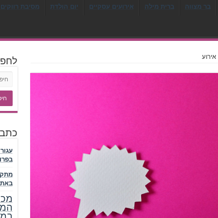
בר מצווה
ברית מילה
אירועים עסקיים
יום הולדת
מסיבת רווקים 
אירוע
לחפ
כתבו
עגור
בפרו
מתקן
באתר
מכר
המל
במע