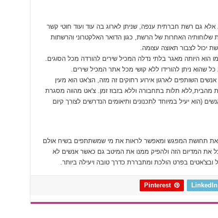
אלא גם רשת חברתית ענפה, שניתן לארוג בה עוד ועוד חוטי קשר
ת שלוחותיה האחרות של הרשת, כגון הדואר האלקטרוני והרשתות
ת יכול לצבור תאוצה עצומה.
מו הוא היותה מאגר בלתי נדלה המכיל שירים להורדה מכל הסוגים.
 שהוא ניתן להורידו ללא קושי מכל אתר המכיל שירים.
שים השותפים לארגון אירוע רחוקים זה מזה, הצ'אט הוא מעין
ת מהבית,ללא תלות בתחבורה וללא בזבוז זמן. צ'אט מהווה מסגרת
ים (הוא יעיל במיוחד לתכנונים ותיאומים הנדרשים לצורך קיום
ם את תחושת המפגש ומאפשר לראות את מי שמשתתפים בשיח אולם
ל את המדיום הזה ולהפיק ממנו את המיטב גם כאשר אנשים לא
ובצ'אטים בפרט הולכת ומתבררת כדרך טובה ויעילה ביותר.
Pinterest
LinkedIn