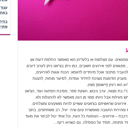
באתר
בחיר
פתרו
ר מפגשים. עם מצלמות או בלעדיהן הוא מאפשר החלפת דעות און
מפגשים לפני אירועים חשובים, כמו ניתן בצי'אט ניתן לערוך דיונים
להעביר מתכוני אוכל מיוחדים לדגומא: הכנת עוגות לאירועים,
וא מעניק הזדמנות מצוינת לחידוד עמדות, לסיעור מוחות, להצגת
וא רעיון (ויישומו) מצוין.
בר/ בת מצווה, ערב גיבוש, השקת ספר, מסיבת הפתעה ועוד, הצ'אט
חש פעילות אבל היותו סמוי מן העין מאפשר לא להתגלות ולא
 אירועים שראשיתם בצ'אטים עשויים להיות מושקעים ומוצלחים.
ות ומהירות התגובה מאפשרת קיום שיח יעיל, רב משתתפים, בתוך
כרכבת – אירועים – הנוסעת כל העת, וכל אחד יכול לבחור את מועד
תמיד פתוחה, תמיד על המסילה, גם כשהיא ריקה…