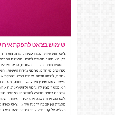
שימוש בצ'אט להפקת אירוע
צ'אט הוא אירוע. כמוהו כשיחת ועידה. הוא חד
ליין. הוא מהווה מסגרת לתכנון מפגשים עסקיים, 
בנושאים שונים כמו בניית אתרים, סריגה ואפליו 
סנדוויצ'ים מיוחדים, מתכוני גלידות טעימות.. ה
עמדות, לשיחה זורמת. שימוש בצ'אט להפקת אירוע ה
כאשר מישהו מארגן אירוע כגון: חתונה, מסיבת 
הוא מכשיר מצוין להיערכות ולהתארגנות. הוא רו
להיתפס כמפרי שבועה לסודיות או כמסגירי סוד.
צ'אט הוא מדורת שבט וירטואלית. נגישות, זמינ
מסגרת זמן קצובה להכנת אירוע .. צ'אט כמוהו 
העלייה על קרונותיה ועיתוי הירידה מהם. היא 