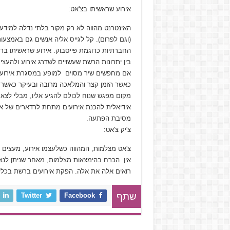
אירוע שראשיתו בצ'אט:
האינטרנט מהווה לא רק מקור בלתי נדלה למידע 
(וגם לפרום). קל לגייס אליה אנשים גם באמצעו
החברתיות כדוגמת פייסבוק. אירוע שראשיתו ברש
בין יתרונות הרשת שעשויים לשדרג אירוע ולהעצי
אם מחפשים שיר מסוים למופע במסגרת אירוע כל
כאשר הזמן קצר והמלאכה מרובה ובעיקר כאשר אנ
מקום מפגש שנוח לכולם להגיע אליו, מבלי לצא
אידיאלית להכנת אירועים מתחת לרדארים של אנש
מסיבת הפתעה.
צ'יק צ'אט:
צ'אט מצלמות, המהווה כשלעצמו אירוע, מעצי
אין הכרח בהימצאות מצלמות, מאחר שניתן לנצ
רואים אלה את אלה. הפקת אירועים ברשת בכלל 
Twitter
Facebook
שתף