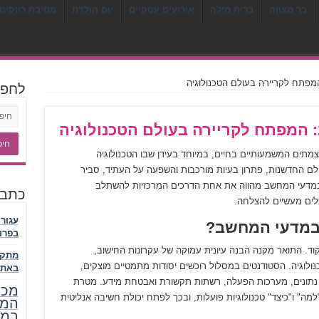
בר מצווה
ברית מילה
אירועים עסקיים
יום הולדת
מסיבת רווקים 
מפתח לקריירה בעולם הטכנולוגיה
לחפ
 המפתח לקריירה בעולם הטכנולוגיה
תים המשמעותיים בחיים, במיוחד בעידן שבו הטכנולוגיה
החדשנות, פתרון בעיות מורכבות והשפעה על העתיד, סביר
במדעי המחשב מהווה את אחת הדרכים המרכזיות להשתלב
כתבו
כלים מעשיים להצלחה.
עגור
במדעי המחשב?
בפרו
. התואר מקנה הבנה עיונית עמוקה של עקרונות החישוב,
מתקן
ולוגיה. הסטודנטים במסלול רוכשים יסודות מתמטיים מוצקים,
באתר
י נתונים, מערכות הפעלה, רשתות תקשורת ואבטחת מידע. מטרת
מכר
מה" ו"כיצד" טכנולוגיות פועלות, ובכך לפתח יכולת חשיבה אנליטית
המל
במע