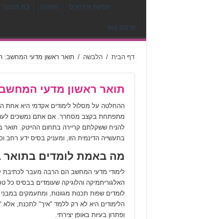
הפקת אירועים
חתונה
בת מצווה
פרסם כאן
דף הבית
/
הלבשה
/
תואר ראשון מדעי המחשב: ה
תואר ראשון מדעי המחשב:
ההחלטה על מסלול לימודים אקדמי היא אחת הצמ
מתפתחת בקצב מסחרר. אם אתם נמשכים לעולם 
להניח ששקלתם קריירה בתחום ההייטק. תואר 
בתעשייה הדינמית הזו, ומעניק בסיס ידע רחב ו
מה באמת לומדים בתואר 
לימודי מדעי המחשב הם הרבה מעבר לכתיבת קוד
האלגוריתמיקה והלוגיקה שעומדים בבסיס כל טכנ
לומדים שפות תכנות מגוונות, ומתעמקים במבנ
הלימודים היא לא רק ללמד "איך" לתכנת, אלא "ל
ופתרון בעיות באופן יצירתי.