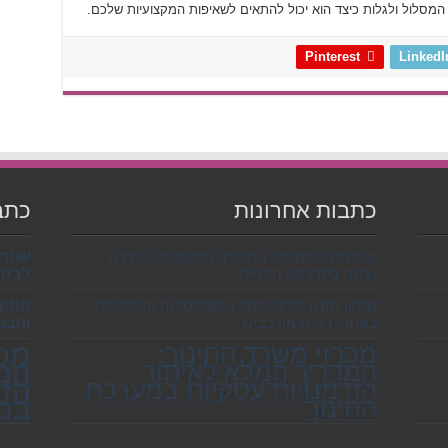
 המסלול ולגלות כיצד הוא יכול להתאים לשאיפות המקצועיות שלכם.
Pinterest
LinkedI
כתבות אחרונות
כתב
עגורנים יד שנייה: המדריך המקצועי לבחירה
עגורנ
נכונה בפרויקט הבנייה
לבחיר
מתקן הזנה פידר: ייעול הלוגיסטיקה והבטיחות
מתקן 
באתרי בנייה מורכבים
והבט
מכר
מכרזי משרד החינוך:
המד
המדריך המלא לאיתור
הזד
הזדמנויות עסקיות במערכת
במע
החינוך