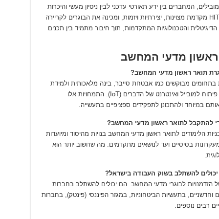
ילים, המחברים בין ידע תאורטי עדכני לבין ניסיון מעשי והיכרות
עמוקה עם צורכי התעשייה. סביבת הלימודים ב-HIT מקדמת מצוינות, יצירתיות ויזמות, ומכינה את הבוגרים לקריירה
יגיטלית והטכנולוגיות המתקדמות, תוך חיבור מתמיד בין תכנים
ראשון מדעי המחשב
רת תואר ראשון מדעי המחשב?
ת בתחומים מבוקשים כמו אבטחת סייבר, בינה מלאכותית ולמידת
מכונה (AI/ML), מדעי הנתונים (Data Science), פיתוח למובייל ואינטרנט של הדברים (IoT). התמחויות אלו
תם במיוחד ולהתכונן לתפקידים ספציפיים בתעשייה.
די להתקבל לתואר ראשון מדעי המחשב?
ניות הלימודים לתואר ראשון מדעי המחשב בנויות מהיסוד ומיועדות
קרונות בסיסיים ועד לנושאים מתקדמים. מה שחשוב יותר הוא
וגית.
 יכולים להשתלב בשוק העבודה בישראל?
ל הזדמנויות לבוגרי מדעי המחשב. הם יכולים להשתלב בחברות
ם וחדשניים, בתעשיות הביטחוניות, במגזר הפיננסי (פינטק), בחברות
יים רבים נוספים.