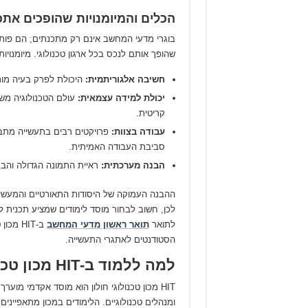
הכלים והמיומנויות שהופכים את
בוגרי מדעי המחשב אינם רק מתכנתים; הם פותרי
שהופך אותם לנכס בכל ארגון טכנולוגי. מיומנויות
חשיבה אלגוריתמית:
היכולת לפרק בעיה מור
יכולת למידה עצמאית:
עולם הטכנולוגיה משת
קריטית.
עבודה בצוות:
פרויקטים רבים בתעשייה מתבצ
סביבת העבודה האמיתית.
הבנה מערכתית:
ראיית התמונה הגדולה והבנ
ההבנה העמוקה של היסודות התאורטיים והמעשי
לכן, חשוב לבחור מוסד לימודים שמציע תכנית לי
לתואר
תואר ראשון מדעי המחשב
ב-HIT 
הסטודנטים לאתגרי התעשייה.
למה ללמוד ב-HIT מכון טכנולוגי חולון?
HIT מכון טכנולוגי חולון הוא מוסד אקדמי מ
ומנהלים טכנולוגיים. הלימודים במכון מתאפייני