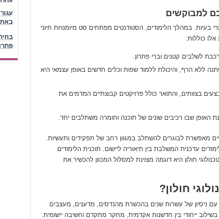
כם למבוקשים
באתר
 בעיות. במהלך הלימודים, הסטודנטים מפתחים סט מיומנויות חיוני
בחיר
 אלו כוללות:
פתרו
כבת לשלבים קטנים וברי פתרון.
נה ללא הרף, והיכולת ללמוד שפות וכלים חדשים באופן עצמאי היא
עים בצוותים, והתואר כולל פרויקטים קבוצתיים המדמים את
ת האופן שבו רכיבים שונים של תוכנה וחומרה משתלבים יחד.
ים מאפשרת לבוגרים להשתלב במגוון רחב של תפקידים ותעשיות.
מודים עדכנית המשלבת בין תיאוריה ליישום. תוכנית הלימודים
מכון טכנולוגי חולון היא דוגמה מצוינת למסלול המכוון להכשיר את
וערך עם ניסיון של עשרות שנים בהכשרת מהנדסים, מדענים, מעצבים
ם בשילוב ייחודי בין חדשנות אקדמית, מחקר מתקדם וחשיבה יישומית.