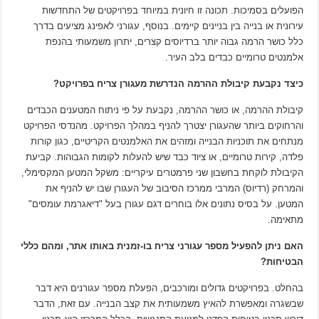
הפועלים בסמיכות. תכונה זו חיונית במיוחד בפרויקטים של התחדשות
עירונית או בנייה בין בניינים קיימים. בנוסף, עגורני לאפינג מציעים בדרך
כלל כושר הרמה גבוה יותר ברדיוסים קצרים, יתרון משמעותי בהנפת
אלמנטים טרומיים כבדים בלב העיר.
כיצד נקבעת קיבולת ההרמה הנדרשת מעגורן צריח בפרויקט?
קיבולת ההרמה, או כושר ההרמה, נקבעת על פי ניתוח המטענים הכבדים
והרחוקים ביותר שהעגורן יצטרך להניף במהלך הפרויקט. מהנדסי הפרויקט
מנתחים את תוכניות הבנייה ומזהים את האלמנטים הקריטיים, כגון קורות
פלדה, קירות טרומיים, או ציוד כבד שיש להעלות לקומות הגבוהות. קביעת
הקיבולת לוקחת בחשבון שני פרמטרים עיקריים: משקל המטען המקסימלי,
והמרחק (רדיוס) המרבי ממרכז הסיבוב של העגורן שבו יש להניף את
המטען. על בסיס נתונים אלו בוחרים דגם עגורן בעל "דיאגרמת עומסים"
מתאימה.
האם ניתן להפעיל מספר עגורני צריח בו-זמנית באותו אתר, ומהם כללי
הבטיחות?
בהחלט. בפרויקטים גדולים ומורכבים, הפעלת מספר עגורנים היא דבר
שבשגרה ומאפשרת להאיץ משמעותית את קצב הבנייה. עם זאת, הדבר