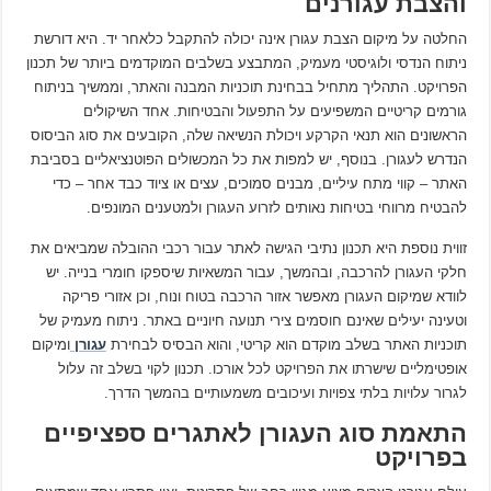
והצבת עגורנים
החלטה על מיקום הצבת עגורן אינה יכולה להתקבל כלאחר יד. היא דורשת
ניתוח הנדסי ולוגיסטי מעמיק, המתבצע בשלבים המוקדמים ביותר של תכנון
הפרויקט. התהליך מתחיל בבחינת תוכניות המבנה והאתר, וממשיך בניתוח
גורמים קריטיים המשפיעים על התפעול והבטיחות. אחד השיקולים
הראשונים הוא תנאי הקרקע ויכולת הנשיאה שלה, הקובעים את סוג הביסוס
הנדרש לעגורן. בנוסף, יש למפות את כל המכשולים הפוטנציאליים בסביבת
האתר – קווי מתח עיליים, מבנים סמוכים, עצים או ציוד כבד אחר – כדי
להבטיח מרווחי בטיחות נאותים לזרוע העגורן ולמטענים המונפים.
זווית נוספת היא תכנון נתיבי הגישה לאתר עבור רכבי ההובלה שמביאים את
חלקי העגורן להרכבה, ובהמשך, עבור המשאיות שיספקו חומרי בנייה. יש
לוודא שמיקום העגורן מאפשר אזור הרכבה בטוח ונוח, וכן אזורי פריקה
וטעינה יעילים שאינם חוסמים צירי תנועה חיוניים באתר. ניתוח מעמיק של
תוכניות האתר בשלב מוקדם הוא קריטי, והוא הבסיס לבחירת
עגורן
ומיקום
אופטימליים שישרתו את הפרויקט לכל אורכו. תכנון לקוי בשלב זה עלול
לגרור עלויות בלתי צפויות ועיכובים משמעותיים בהמשך הדרך.
התאמת סוג העגורן לאתגרים ספציפיים
בפרויקט