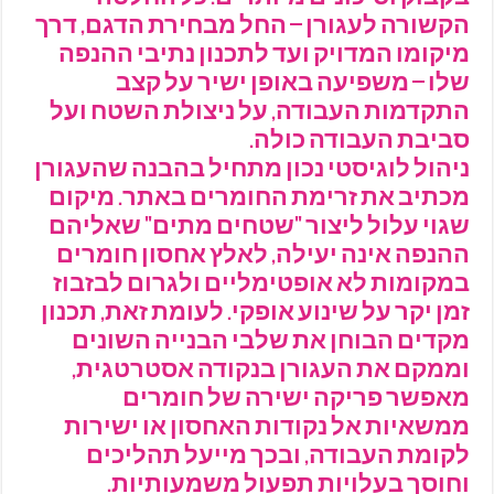
הקשורה לעגורן – החל מבחירת הדגם, דרך
מיקומו המדויק ועד לתכנון נתיבי ההנפה
שלו – משפיעה באופן ישיר על קצב
התקדמות העבודה, על ניצולת השטח ועל
סביבת העבודה כולה.
ניהול לוגיסטי נכון מתחיל בהבנה שהעגורן
מכתיב את זרימת החומרים באתר. מיקום
שגוי עלול ליצור "שטחים מתים" שאליהם
ההנפה אינה יעילה, לאלץ אחסון חומרים
במקומות לא אופטימליים ולגרום לבזבוז
זמן יקר על שינוע אופקי. לעומת זאת, תכנון
מקדים הבוחן את שלבי הבנייה השונים
וממקם את העגורן בנקודה אסטרטגית,
מאפשר פריקה ישירה של חומרים
ממשאיות אל נקודות האחסון או ישירות
לקומת העבודה, ובכך מייעל תהליכים
וחוסך בעלויות תפעול משמעותיות.