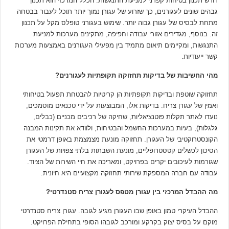
דורש תכנון בטיחות קפדני למניעת התנגשות. הכלל המרכזי הוא תכנון
גבהים שונים לעגורנים, כך שזרוע של עגורן נמוך יותר תוכל לעבור בבטחה
מתחת לבסיס של עגורן גבוה יותר. שימוש בעגורני טופלס מקל על תכנון
זה. בנוסף, מגדירים אזורי עבודה וחפיפה, מתקינים מערכות למניעת
התנגשות, ומקיימים תיאום מתמיד בין מפעילי העגורנים באמצעות מערכות
קשר ייעודיות.
מהי החשיבות של בדיקות תחזוקה תקופתיות לעגורנים?
תחזוקה שוטפת ובדיקות תקופתיות הן קריטיות להבטחת תפעול בטיחותי
ואמין של עגורן צריח. בדיקות אלו, המבוצעות על ידי טכנאים מוסמכים,
נועדו לאתר תקלות פוטנציאליות, שחיקה של רכיבים מכניים (כבלים,
גלגלות), בעיות במערכות החשמל והבטיחות, ולוודא את תקינות המבנה
הקונסטרוקטיבי של העגורן. תחזוקה מונעת מצמצמת באופן דרמטי את
הסיכון לכשלים קטסטרופליים, מונעת השבתות בלתי צפויות של העגורן
שגורמות לעיכובים יקרים בפרויקט, ומאריכה את חיי השירות של הציוד.
עבודה עם חברה המספקת שירותי תחזוקה מקצועיים היא חיונית.
מה ההבדל המרכזי בין עגורן מטפס לעגורן צריח סטנדרטי?
ההבדל העיקרי טמון באופן שבו העגורן מגיע לגובה. עגורן צריח סטנדרטי
מוקם על בסיס יצוק בקרקע ומורכב לגובהו הסופי בתחילת הפרויקט.