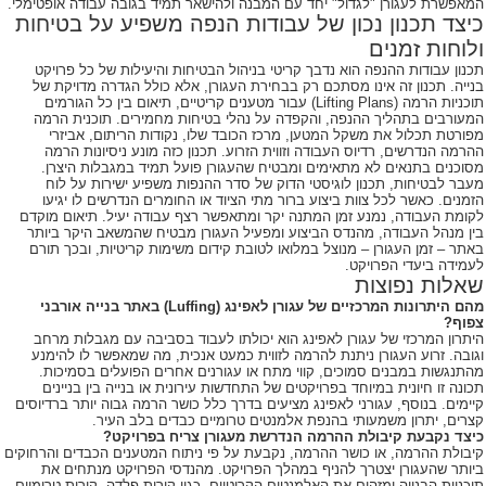
המאפשרת לעגורן "לגדול" יחד עם המבנה ולהישאר תמיד בגובה עבודה אופטימלי.
כיצד תכנון נכון של עבודות הנפה משפיע על בטיחות
ולוחות זמנים
תכנון עבודות ההנפה הוא נדבך קריטי בניהול הבטיחות והיעילות של כל פרויקט
בנייה. תכנון זה אינו מסתכם רק בבחירת העגורן, אלא כולל הגדרה מדויקת של
תוכניות הרמה (Lifting Plans) עבור מטענים קריטיים, תיאום בין כל הגורמים
המעורבים בתהליך ההנפה, והקפדה על נהלי בטיחות מחמירים. תוכנית הרמה
מפורטת תכלול את משקל המטען, מרכז הכובד שלו, נקודות הריתום, אביזרי
ההרמה הנדרשים, רדיוס העבודה וזווית הזרוע. תכנון כזה מונע ניסיונות הרמה
מסוכנים בתנאים לא מתאימים ומבטיח שהעגורן פועל תמיד במגבלות היצרן.
מעבר לבטיחות, תכנון לוגיסטי הדוק של סדר ההנפות משפיע ישירות על לוח
הזמנים. כאשר לכל צוות ביצוע ברור מתי הציוד או החומרים הנדרשים לו יגיעו
לקומת העבודה, נמנע זמן המתנה יקר ומתאפשר רצף עבודה יעיל. תיאום מוקדם
בין מנהל העבודה, מהנדס הביצוע ומפעיל העגורן מבטיח שהמשאב היקר ביותר
באתר – זמן העגורן – מנוצל במלואו לטובת קידום משימות קריטיות, ובכך תורם
לעמידה ביעדי הפרויקט.
שאלות נפוצות
מהם היתרונות המרכזיים של עגורן לאפינג (Luffing) באתר בנייה אורבני
צפוף?
היתרון המרכזי של עגורן לאפינג הוא יכולתו לעבוד בסביבה עם מגבלות מרחב
וגובה. זרוע העגורן ניתנת להרמה לזווית כמעט אנכית, מה שמאפשר לו להימנע
מהתנגשות במבנים סמוכים, קווי מתח או עגורנים אחרים הפועלים בסמיכות.
תכונה זו חיונית במיוחד בפרויקטים של התחדשות עירונית או בנייה בין בניינים
קיימים. בנוסף, עגורני לאפינג מציעים בדרך כלל כושר הרמה גבוה יותר ברדיוסים
קצרים, יתרון משמעותי בהנפת אלמנטים טרומיים כבדים בלב העיר.
כיצד נקבעת קיבולת ההרמה הנדרשת מעגורן צריח בפרויקט?
קיבולת ההרמה, או כושר ההרמה, נקבעת על פי ניתוח המטענים הכבדים והרחוקים
ביותר שהעגורן יצטרך להניף במהלך הפרויקט. מהנדסי הפרויקט מנתחים את
תוכניות הבנייה ומזהים את האלמנטים הקריטיים, כגון קורות פלדה, קירות טרומיים,