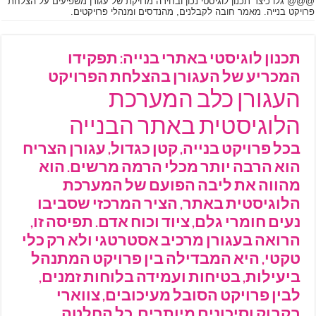
@@@ גלו כיצד תכנון לוגיסטי נכון ובחירה מדויקת של עגורן משפיעים על הצלחת
פרויקט בנייה. מאמר חובה לקבלנים, מהנדסים ומנהלי פרויקטים.
תכנון לוגיסטי באתרי בנייה: תפקידו
המכריע של העגורן בהצלחת הפרויקט
העגורן כלב המערכת
הלוגיסטית באתר הבנייה
בכל פרויקט בנייה, קטן כגדול, עגורן הצריח
הוא הרבה יותר מכלי הרמה מרשים. הוא
מהווה את ליבה הפועם של המערכת
הלוגיסטית באתר, הציר המרכזי שסביבו
נעים חומרי גלם, ציוד וכוח אדם. תפיסה זו,
הרואה בעגורן מרכיב אסטרטגי ולא רק כלי
טקטי, היא המבדילה בין פרויקט המתנהל
ביעילות, בטיחות ועמידה בלוחות זמנים,
לבין פרויקט הסובל מעיכובים, צווארי
בקבוק וסיכונים מיותרים. כל החלטה