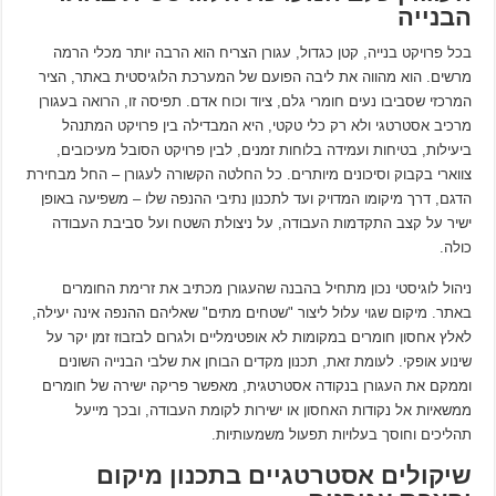
הבנייה
בכל פרויקט בנייה, קטן כגדול, עגורן הצריח הוא הרבה יותר מכלי הרמה
מרשים. הוא מהווה את ליבה הפועם של המערכת הלוגיסטית באתר, הציר
המרכזי שסביבו נעים חומרי גלם, ציוד וכוח אדם. תפיסה זו, הרואה בעגורן
מרכיב אסטרטגי ולא רק כלי טקטי, היא המבדילה בין פרויקט המתנהל
ביעילות, בטיחות ועמידה בלוחות זמנים, לבין פרויקט הסובל מעיכובים,
צווארי בקבוק וסיכונים מיותרים. כל החלטה הקשורה לעגורן – החל מבחירת
הדגם, דרך מיקומו המדויק ועד לתכנון נתיבי ההנפה שלו – משפיעה באופן
ישיר על קצב התקדמות העבודה, על ניצולת השטח ועל סביבת העבודה
כולה.
ניהול לוגיסטי נכון מתחיל בהבנה שהעגורן מכתיב את זרימת החומרים
באתר. מיקום שגוי עלול ליצור "שטחים מתים" שאליהם ההנפה אינה יעילה,
לאלץ אחסון חומרים במקומות לא אופטימליים ולגרום לבזבוז זמן יקר על
שינוע אופקי. לעומת זאת, תכנון מקדים הבוחן את שלבי הבנייה השונים
וממקם את העגורן בנקודה אסטרטגית, מאפשר פריקה ישירה של חומרים
ממשאיות אל נקודות האחסון או ישירות לקומת העבודה, ובכך מייעל
תהליכים וחוסך בעלויות תפעול משמעותיות.
שיקולים אסטרטגיים בתכנון מיקום