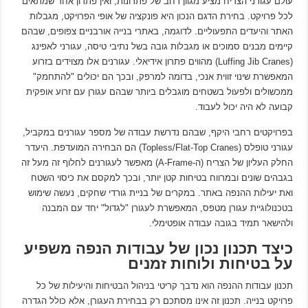
עולם עגורני הצריח מציע מגוון רחב של פתרונות, ואין פתרון אחד שמתאים
לכל פרויקט. בחירת הדגם הנכון היא פונקציה של אופי הפרויקט, מגבלות
האתר והיעדים התפעוליים. לדוגמה, באתרי בנייה אורבניים צפופים, שבהם
קיימים מבנים סמוכים או מגבלות גובה בשל נתיבי טיסה, עגורני לאפינג
(Luffing Jib Cranes) מהווים פתרון אידיאלי. עגורנים אלו מצוידים בזרוע
המאפשרת שינוי זווית אנכי, בדומה למרפק, ובכך הם יכולים "להתחמק"
ממכשולים ולפעול בשטחים מוגבלים ביותר שבהם עגורן עם זרוע אופקית
קבועה לא היה יכול לעבוד.
בפרויקטים רחבי היקף, שבהם נדרשת עבודה של מספר עגורנים במקביל,
עגורני טופלס (Topless/Flat-Top Cranes) הם הבחירה המועדפת. היעדר
החלק העליון של הצריח (ה-A-Frame) מאפשר לעגורנים לחלוף זה מעל זה
בגבהים שונים ובמרווח בטיחות קטן יותר, ובכך למקסם את כיסוי השטח
ואת יעילות ההנפה באתר. במקרים של בניית גורדי שחקים, נעשה שימוש
בטכנולוגיית עגורן מטפס, המאפשרת לעגורן "לגדול" יחד עם המבנה
ולהישאר תמיד בגובה עבודה אופטימלי.
כיצד תכנון נכון של עבודות הנפה משפיע
על בטיחות ולוחות זמנים
תכנון עבודות ההנפה הוא נדבך קריטי בניהול הבטיחות והיעילות של כל
פרויקט בנייה. תכנון זה אינו מסתכם רק בבחירת העגורן, אלא כולל הגדרה