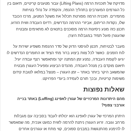
מדויקת של תוכניות הרמה (Lifting Plans) עבור מטענים קריטיים, תיאום בין
כל הגורמים המעורבים בתהליך ההנפה, והקפדה על נהלי בטיחות
מחמירים. תוכנית הרמה מפורטת תכלול את משקל המטען, מרכז הכובד
שלו, נקודות הריתום, אביזרי ההרמה הנדרשים, רדיוס העבודה וזווית הזרוע.
תכנון כזה מונע ניסיונות הרמה מסוכנים בתנאים לא מתאימים ומבטיח
שהעגורן פועל תמיד במגבלות היצרן.
מעבר לבטיחות, תכנון לוגיסטי הדוק של סדר ההנפות משפיע ישירות על
לוח הזמנים. כאשר לכל צוות ביצוע ברור מתי הציוד או החומרים הנדרשים לו
יגיעו לקומת העבודה, נמנע זמן המתנה יקר ומתאפשר רצף עבודה יעיל.
תיאום מוקדם בין מנהל העבודה, מהנדס הביצוע ומפעיל העגורן מבטיח
שהמשאב היקר ביותר באתר – זמן העגורן – מנוצל במלואו לטובת קידום
משימות קריטיות, ובכך תורם לעמידה ביעדי הפרויקט.
שאלות נפוצות
מהם היתרונות המרכזיים של עגורן לאפינג (Luffing) באתר בנייה
אורבני צפוף?
היתרון המרכזי של עגורן לאפינג הוא יכולתו לעבוד בסביבה עם מגבלות
מרחב וגובה. זרוע העגורן ניתנת להרמה לזווית כמעט אנכית, מה שמאפשר
לו להימנע מהתנגשות במבנים סמוכים, קווי מתח או עגורנים אחרים