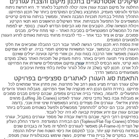
שיקולים אסטרטגיים בתכנון מיקום והצבת עגורנים
החלטה על מיקום הצבת עגורן אינה יכולה להתקבל כלאחר יד. היא דורשת ניתוח
הנדסי ולוגיסטי מעמיק, המתבצע בשלבים המוקדמים ביותר של תכנון הפרויקט.
התהליך מתחיל בבחינת תוכניות המבנה והאתר, וממשיך בניתוח גורמים קריטיים
המשפיעים על התפעול והבטיחות. אחד השיקולים הראשונים הוא תנאי הקרקע
ויכולת הנשיאה שלה, הקובעים את סוג הביסוס הנדרש לעגורן. בנוסף, יש למפות
את כל המכשולים הפוטנציאליים בסביבת האתר – קווי מתח עיליים, מבנים
סמוכים, עצים או ציוד כבד אחר – כדי להבטיח מרווחי בטיחות נאותים לזרוע העגורן
ולמטענים המונפים.
זווית נוספת היא תכנון נתיבי הגישה לאתר עבור רכבי ההובלה שמביאים את חלקי
העגורן להרכבה, ובהמשך, עבור המשאיות שיספקו חומרי בנייה. יש לוודא שמיקום
העגורן מאפשר אזור הרכבה בטוח ונוח, וכן אזורי פריקה וטעינה יעילים שאינם
חוסמים צירי תנועה חיוניים באתר. ניתוח מעמיק של תוכניות האתר בשלב מוקדם
הוא קריטי, והוא הבסיס לבחירת
עגורן
ומיקום אופטימליים שישרתו את הפרויקט
לכל אורכו. תכנון לקוי בשלב זה עלול לגרור עלויות בלתי צפויות ועיכובים
משמעותיים בהמשך הדרך.
התאמת סוג העגורן לאתגרים ספציפיים בפרויקט
עולם עגורני הצריח מציע מגוון רחב של פתרונות, ואין פתרון אחד שמתאים לכל
פרויקט. בחירת הדגם הנכון היא פונקציה של אופי הפרויקט, מגבלות האתר והיעדים
התפעוליים. לדוגמה, באתרי בנייה אורבניים צפופים, שבהם קיימים מבנים סמוכים
או מגבלות גובה בשל נתיבי טיסה, עגורני לאפינג (Luffing Jib Cranes) מהווים
פתרון אידיאלי. עגורנים אלו מצוידים בזרוע המאפשרת שינוי זווית אנכי, בדומה
למרפק, ובכך הם יכולים "להתחמק" ממכשולים ולפעול בשטחים מוגבלים ביותר
שבהם עגורן עם זרוע אופקית קבועה לא היה יכול לעבוד.
בפרויקטים רחבי היקף, שבהם נדרשת עבודה של מספר עגורנים במקביל, עגורני
טופלס (Topless/Flat-Top Cranes) הם הבחירה המועדפת. היעדר החלק העליון
של הצריח (ה-A-Frame) מאפשר לעגורנים לחלוף זה מעל זה בגבהים שונים
ובמרווח בטיחות קטן יותר, ובכך למקסם את כיסוי השטח ואת יעילות ההנפה
באתר. במקרים של בניית גורדי שחקים, נעשה שימוש בטכנולוגיית עגורן מטפס,