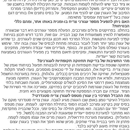
או ציוד כבד שיש להעלות לקומות הגבוהות. קביעת הקיבולת לוקחת בחשבון שני
פרמטרים עיקריים: משקל המטען המקסימלי, והמרחק (רדיוס) המרבי ממרכז
הסיבוב של העגורן שבו יש להניף את המטען. על בסיס נתונים אלו בוחרים דגם
עגורן בעל "דיאגרמת עומסים" מתאימה.
האם ניתן להפעיל מספר עגורני צריח בו-זמנית באותו אתר, ומהם כללי
הבטיחות?
בהחלט. בפרויקטים גדולים ומורכבים, הפעלת מספר עגורנים היא דבר שבשגרה
ומאפשרת להאיץ משמעותית את קצב הבנייה. עם זאת, הדבר דורש תכנון בטיחות
קפדני למניעת התנגשות. הכלל המרכזי הוא תכנון גבהים שונים לעגורנים, כך שזרוע
של עגורן נמוך יותר תוכל לעבור בבטחה מתחת לבסיס של עגורן גבוה יותר. שימוש
בעגורני טופלס מקל על תכנון זה. בנוסף, מגדירים אזורי עבודה וחפיפה, מתקינים
מערכות למניעת התנגשות, ומקיימים תיאום מתמיד בין מפעילי העגורנים באמצעות
מערכות קשר ייעודיות.
מהי החשיבות של בדיקות תחזוקה תקופתיות לעגורנים?
תחזוקה שוטפת ובדיקות תקופתיות הן קריטיות להבטחת תפעול בטיחותי ואמין של
עגורן צריח. בדיקות אלו, המבוצעות על ידי טכנאים מוסמכים, נועדו לאתר תקלות
פוטנציאליות, שחיקה של רכיבים מכניים (כבלים, גלגלות), בעיות במערכות החשמל
והבטיחות, ולוודא את תקינות המבנה הקונסטרוקטיבי של העגורן. תחזוקה מונעת
מצמצמת באופן דרמטי את הסיכון לכשלים קטסטרופליים, מונעת השבתות בלתי
צפויות של העגורן שגורמות לעיכובים יקרים בפרויקט, ומאריכה את חיי השירות של
הציוד. עבודה עם חברה המספקת שירותי תחזוקה מקצועיים היא חיונית.
מה ההבדל המרכזי בין עגורן מטפס לעגורן צריח סטנדרטי?
ההבדל העיקרי טמון באופן שבו העגורן מגיע לגובה. עגורן צריח סטנדרטי מוקם על
בסיס יצוק בקרקע ומורכב לגובהו הסופי בתחילת הפרויקט. לעומתו, עגורן מטפס
"צומח" יחד עם המבנה. הוא מותקן תחילה על בסיס זמני, וככל שהבנייה מתקדמת,
הוא מתחבר למערכת טיפוס ייעודית שמעוגנת לגרעין המבנה (למשל, פיר
המעלית). באמצעות מערכת הידראולית, העגורן מרים את עצמו מקומה לקומה.
פתרון זה חיוני בבניית גורדי שחקים, מכיוון שהוא חוסך את הצורך בעגורן עצום
בגובהו שיהיה מעוגן לקרקע בלבד.