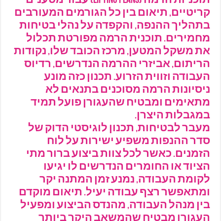
תוכניות הרמה (Lifting Plans) עבור מטענים
קריטיים, תיאום בין כל הגורמים המעורבים
בתהליך ההנפה, והקפדה על נהלי בטיחות
מחמירים. תוכנית הרמה מפורטת תכלול
את משקל המטען, מרכז הכובד שלו, נקודות
הריתום, אביזרי ההרמה הנדרשים, רדיוס
העבודה וזווית הזרוע. תכנון כזה מונע
ניסיונות הרמה מסוכנים בתנאים לא
מתאימים ומבטיח שהעגורן פועל תמיד
במגבלות היצרן.
מעבר לבטיחות, תכנון לוגיסטי הדוק של
סדר ההנפות משפיע ישירות על לוח
הזמנים. כאשר לכל צוות ביצוע ברור מתי
הציוד או החומרים הנדרשים לו יגיעו
לקומת העבודה, נמנע זמן המתנה יקר
ומתאפשר רצף עבודה יעיל. תיאום מוקדם
בין מנהל העבודה, מהנדס הביצוע ומפעיל
העגורן מבטיח שהמשאב היקר ביותר