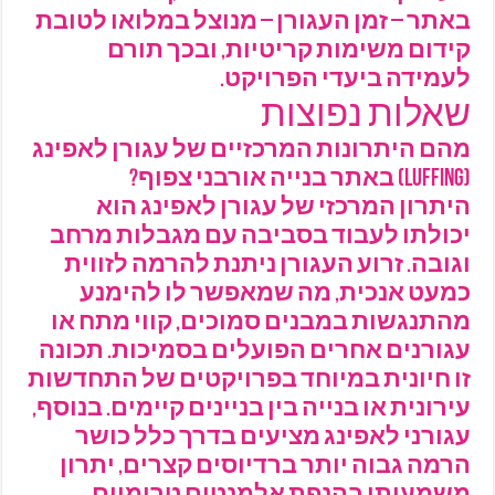
באתר – זמן העגורן – מנוצל במלואו לטובת
קידום משימות קריטיות, ובכך תורם
לעמידה ביעדי הפרויקט.
שאלות נפוצות
מהם היתרונות המרכזיים של עגורן לאפינג
(Luffing) באתר בנייה אורבני צפוף?
היתרון המרכזי של עגורן לאפינג הוא
יכולתו לעבוד בסביבה עם מגבלות מרחב
וגובה. זרוע העגורן ניתנת להרמה לזווית
כמעט אנכית, מה שמאפשר לו להימנע
מהתנגשות במבנים סמוכים, קווי מתח או
עגורנים אחרים הפועלים בסמיכות. תכונה
זו חיונית במיוחד בפרויקטים של התחדשות
עירונית או בנייה בין בניינים קיימים. בנוסף,
עגורני לאפינג מציעים בדרך כלל כושר
הרמה גבוה יותר ברדיוסים קצרים, יתרון