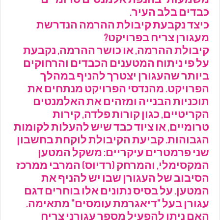
משמעותי בהנפת אלמנטים טרומיים
כבדים בלב העיר.
כיצד נקבעת קיבולת ההרמה הנדרשת
מעגורן צריח בפרויקט?
קיבולת ההרמה, או כושר ההרמה, נקבעת
על פי ניתוח המטענים הכבדים והרחוקים
ביותר שהעגורן יצטרך להניף במהלך
הפרויקט. מהנדסי הפרויקט מנתחים את
תוכניות הבנייה ומזהים את האלמנטים
הקריטיים, כגון קורות פלדה, קירות
טרומיים, או ציוד כבד שיש להעלות לקומות
הגבוהות. קביעת הקיבולת לוקחת בחשבון
שני פרמטרים עיקריים: משקל המטען
המקסימלי, והמרחק (רדיוס) המרבי ממרכז
הסיבוב של העגורן שבו יש להניף את
המטען. על בסיס נתונים אלו בוחרים דגם
עגורן בעל "דיאגרמת עומסים" מתאימה.
האם ניתן להפעיל מספר עגורני צריח