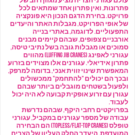
עולם עגורני הצריח מציע מגוון רחב של
פתרונות, ואין פתרון אחד שמתאים לכל
פרויקט. בחירת הדגם הנכון היא פונקציה
של אופי הפרויקט, מגבלות האתר והיעדים
התפעוליים. לדוגמה, באתרי בנייה
אורבניים צפופים, שבהם קיימים מבנים
סמוכים או מגבלות גובה בשל נתיבי טיסה,
עגורני לאפינג (Luffing Jib Cranes) מהווים
פתרון אידיאלי. עגורנים אלו מצוידים בזרוע
המאפשרת שינוי זווית אנכי, בדומה למרפק,
ובכך הם יכולים "להתחמק" ממכשולים
ולפעול בשטחים מוגבלים ביותר שבהם
עגורן עם זרוע אופקית קבועה לא היה יכול
לעבוד.
בפרויקטים רחבי היקף, שבהם נדרשת
עבודה של מספר עגורנים במקביל, עגורני
טופלס (Topless/Flat-Top Cranes) הם הבחירה
המועדפת. היעדר החלק העליון של הצריח