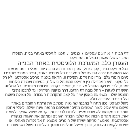
דף הבית
/
אירועים עסקיים
/
כנסים
/
תכנון לוגיסטי באתרי בנייה: תפקידו
המכריע של העגורן בהצלחת הפרויקט
העגורן כלב המערכת הלוגיסטית באתר הבנייה
בכל פרויקט בנייה, קטן כגדול, עגורן הצריח הוא הרבה יותר מכלי הרמה מרשים.
הוא מהווה את ליבה הפועם של המערכת הלוגיסטית באתר, הציר המרכזי שסביבו
נעים חומרי גלם, ציוד וכוח אדם. תפיסה זו, הרואה בעגורן מרכיב אסטרטגי ולא רק
כלי טקטי, היא המבדילה בין פרויקט המתנהל ביעילות, בטיחות ועמידה בלוחות
זמנים, לבין פרויקט הסובל מעיכובים, צווארי בקבוק וסיכונים מיותרים. כל החלטה
הקשורה לעגורן – החל מבחירת הדגם, דרך מיקומו המדויק ועד לתכנון נתיבי
ההנפה שלו – משפיעה באופן ישיר על קצב התקדמות העבודה, על ניצולת השטח
ועל סביבת העבודה כולה.
ניהול לוגיסטי נכון מתחיל בהבנה שהעגורן מכתיב את זרימת החומרים באתר.
מיקום שגוי עלול ליצור "שטחים מתים" שאליהם ההנפה אינה יעילה, לאלץ אחסון
חומרים במקומות לא אופטימליים ולגרום לבזבוז זמן יקר על שינוע אופקי. לעומת
זאת, תכנון מקדים הבוחן את שלבי הבנייה השונים וממקם את העגורן בנקודה
אסטרטגית, מאפשר פריקה ישירה של חומרים ממשאיות אל נקודות האחסון או
ישירות לקומת העבודה, ובכך מייעל תהליכים וחוסך בעלויות תפעול משמעותיות.