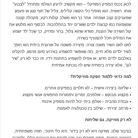
לכאן נכנס המפיק המוזיקלי – הוא מקשיב לרעיון הגולמי ומתחיל "לצבוע"
אותו. ראשית, הוא מוסיף כלי הקשה קלילים, צליל של תוף קטן או פעמון
שמעניקים קצב ושמחה. אחר כך הוא משלב קולות רקע, מקהלה קטנה
שנשמעת כמו קבוצת ילדים ששרים יחד בהתלהבות. לבסוף הוא מלטש את
קול השירה של הגננת, מוודא שהוא צלול, ברור ומדויק, כך שכל ילד ישמע
את המילים ויוכל להצטרף בשירה.
לאט לאט השיר משנה צורה: מיצירה פשוטה על אורגנית ביתית הוא הופך
לשיר ילדים מלא חיים, כזה שאפשר להשמיע באירוע סיום מרגש, להקליט
באלבום ילדים חדש, או אפילו להשמיע בתחנות רדיו. זה כבר לא רק "שיר
לגן", אלא יצירה בימתית שיש לה נוכחות אמיתית.
למה כדאי ללמוד הפקה מוזיקלית?
• שליטה ביצירה אישית – לא תלויים במפיקים אחרים.
• מקצוע מבוקש – אולפנים, זמרים ותזמורות מחפשים אנשי מקצוע.
• עבודה מהבית – אולפן ביתי יכול להיות מספיק איכותי.
• מרחב יצירתי – שילוב בין טכנולוגיה לאמנות.
לא רק מוזיקה, גם שליחות
בציבור שלנו, מוזיקה היא לא רק בידור. היא כלי חינוכי, חוויה משפחתית,
השראה רוחנית. מפיק מוזיקלי טוב יודע לקחת את הערכים הללו, ולתרגם