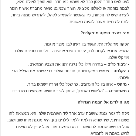
לאט לאט החדר הקטן כבר לא נשמע כמו חדר. הוא הופך לאולם מלא,
לבמה בוהקת או לאולפן מקצועי. השיר שכמעט נשאר מחברת אישית הופך
ליצירה שיש לה נוכחות, כזו שאפשר להשמיע לקהל, להתרגש ממנה ביחד,
ולתת לה חיים מעבר לנגינה ראשונית.
מהי בעצם הפקה מוזיקלית?
הפקה מוזיקלית היא הגשר בין רעיון לבין מוצר מוגמר.
המפיק אחראי לקחת לחן, עיבוד בסיסי או שירה – ולבנות סביבם עולם
מוזיקלי שלם:
•
עיבוד כלים
– בחירה אילו כלי נגינה יתנו את הצבע המתאים.
•
הקלטה
– שימוש במיקרופונים, תוכנות ואולפן כדי לשמר את הצליל הכי
איכותי.
•
מיקס
– איזון בין כל הערוצים, כך שכל כלי ושירה יישמעו ברור.
•
מאסטרינג
– "הליטוש האחרון", שנותן לשיר תחושה מקצועית כמו ברדיו.
מגן הילדים אל הבמה הגדולה
ניקח לדוגמה גננת שיושבת ערב אחד ליד האורגנית שלה. היא ממציאה לחן
פשוט וחינני, שיר שהיא חולמת ללמד לילדים בגן. היא מנגנת אותו שוב ושוב,
אבל מרגישה שחסר לו משהו… הוא נשמע חמוד, אבל עדיין לא מצליח
לרגש באמת או להמריא.