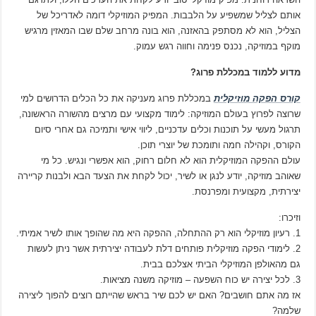
אותם לצליל שמשפיע על הלבבות. המפיק המוזיקלי דומה לאדריכל של
הצליל, הוא לא מסתפק בהאזנה, הוא בונה מרחב שלם שבו המאזין מרגיש
מוקף במוזיקה, נכנס פנימה וחווה רגש עמוק.
מדוע ללמוד במכללת פרוג?
קורס הפקה מוזיקלית
במכללת פרוג מעניקה את כל הכלים הדרושים למי
שרוצה לפרוץ בעולם המוזיקה: לימוד מקצועי עם מרצים מהשורה הראשונה,
תרגול מעשי על תוכנות וכלים עדכניים, ליווי אישי ותמיכה גם אחרי סיום
הקורס, וקהילה חמה ותומכת של יוצרי תוכן.
עולם ההפקה המוזיקלית הוא לא חלום רחוק, הוא אפשרי ונגיש. כל מי
שאוהב מוזיקה, יודע לנגן או לשיר, יכול לקחת את הצעד הבא ולבנות קריירה
יצירתית, מקצועית ומפרנסת.
וזיכרו:
1. רעיון מוזיקלי הוא רק ההתחלה, ההפקה היא מה שהופך אותו לשיר אמיתי.
2. לימודי הפקה מוזיקלית פותחים דלת לעבודה יצירתית אשר ניתן לעשות
גם מהאולפן המוזיקלי הביתי אצלכם בבית.
3. לכל יצירה יש כוח השפעה – מוזיקה משנה מציאות.
אז מה אתם חושבים? האם יש לכם שיר בראש שהייתם רוצים להפוך ליצירה
שלמה?