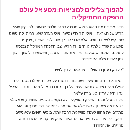
להפוך צלילים למציאות: מסע אל עולם
ההפקה המוזיקלית
כולנו מכירים את הרגע הזה – מנגינה קטנה נולדת פתאום, לחן קטן שצץ
ברגע של השראה… אולי תוך כדי נסיעה, אולי בערב שקט בבית. לחן פשוט
שמבקש לצאת החוצה. אלא שכדי להפוך אותו לשיר אמיתי, צריך יד
מקצועית שתדע לתת לו חיים. זה הרגע שבו ההפקה המוזיקלית נכנסת
לתמונה: אמנות שמשלבת יצירתיות עם ידע טכני, ומאפשרת להפוך רעיון
קטן לעולם שלם של צלילים.
"זה רק רעיון בראש"… עד שזה הופך לשיר
דמיינו את זה: בחור צעיר יושב בחדרו ומנגן על גיטרה. יש לו מנגינה יפה,
אפילו מילים שרושמות את עצמן על דף מחברת. אבל משהו חסר… הצליל
עדיין "דק", עדיין לא יצירה שלמה.
כאן נכנס לתמונה המפיק המוזיקלי. הוא מקשיב בעיניים עצומות, שומע לא
רק את מה שמנוגן עכשיו אלא גם את מה שיכול להיוולד מתוך זה. הוא
מתרגם את החזון לשפה מוזיקלית רחבה יותר: מוסיף תופים שמעניקים
דופק, כלי מיתר שעוטפים את המנגינה, אפקטים קטנים שמרככים או
מחזקים את האווירה.